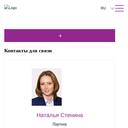
ПОИСК ПО САЙТУ
Закрыть
RU
English
中文
한국어
Контакты для связи
Deutsch
Italiano
Español
Français
日本語
Português
Наталья Стенина
Türkçe
Партнер