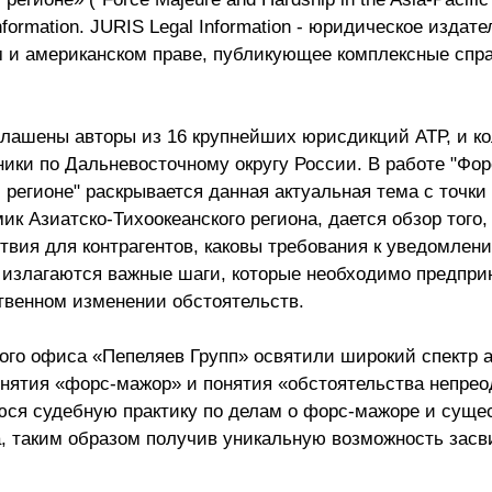
formation. JURIS Legal Information - юридическое издат
Презентации экспертов
Китай
и американском праве, публикующее комплексные спр
Брошюры
глашены авторы из 16 крупнейших юрисдикций АТР, и к
ники по Дальневосточному округу России. В работе "Фо
 регионе" раскрывается данная актуальная тема с точки
к Азиатско-Тихоокеанского региона, дается обзор того,
твия для контрагентов, каковы требования к уведомлен
 излагаются важные шаги, которые необходимо предприн
твенном изменении обстоятельств.
ого офиса «Пепеляев Групп» освятили широкий спектр 
онятия «форс-мажор» и понятия «обстоятельства непре
юся судебную практику по делам о форс-мажоре и суще
, таким образом получив уникальную возможность засв