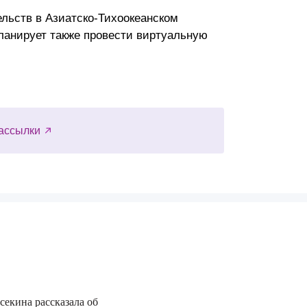
льств в Азиатско-Тихоокеанском
 планирует также провести виртуальную
ассылки
секина рассказала об
29.06.2026