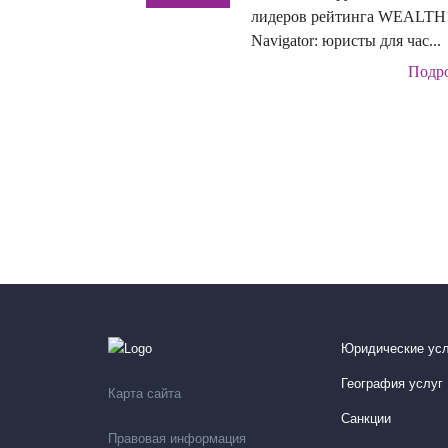
лидеров рейтинга WEALTH
Navigator: юристы для час...
Подр
Юридические усл
География услуг
Карта сайта
Санкции
Правовая информация