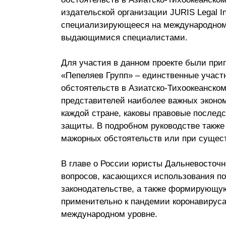
Почему «Пепеляев Групп»?
издательской организации JURIS Legal In
специализирующееся на международном 
Обращение Управляющего
выдающимися специалистами.
Партнера
Для участия в данном проекте были при
Социальная
«Пепеляев Групп» – единственные участ
ответственность
обстоятельств в Азиатско-Тихоокеанском
представителей наиболее важных экономи
каждой стране, каковы правовые последс
защиты. В подробном руководстве также
мажорных обстоятельств или при сущес
В главе о России юристы Дальневосточн
вопросов, касающихся использования п
законодательстве, а также формирующу
применительно к пандемии коронавируса
международном уровне.