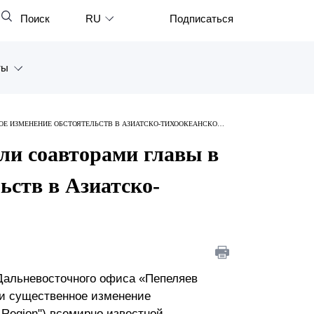
Поиск
RU
Подписаться
Закрыть
English
ты
中文
한국어
а
ОЕ ИЗМЕНЕНИЕ ОБСТОЯТЕЛЬСТВ В АЗИАТСКО-ТИХООКЕАНСКОМ
Deutsch
Петербург
ли соавторами главы в
Italiano
ярск
ьств в Азиатско-
Español
восток
Français
тан
日本語
Português
 Дальневосточного офиса «Пепеляев
 и существенное изменение
Türkçe
c Region") всемирно известной