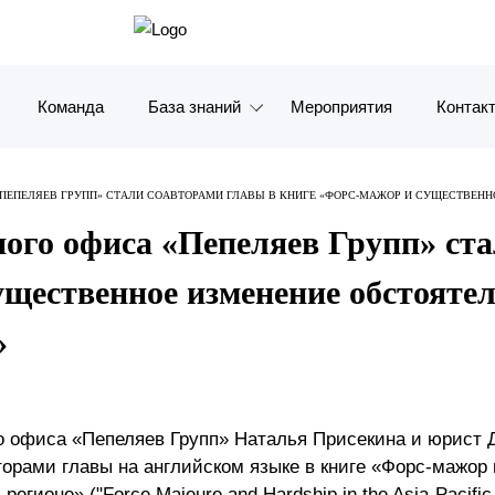
Команда
База знаний
Мероприятия
Контак
Обзоры
Москв
ЕПЕЛЯЕВ ГРУПП» СТАЛИ СОАВТОРАМИ ГЛАВЫ В КНИГЕ «ФОРС-МАЖОР И СУЩЕСТВЕНН
Алерты
Санкт-
го офиса «Пепеляев Групп» ста
Статьи и комментарии
Красно
щественное изменение обстоятел
Видео
Влади
»
Книги
Татарс
Журналы
ОАЭ
о офиса «Пепеляев Групп» Наталья Присекина и юрист
торами главы на английском языке в книге «Форс-мажор
Антикризисный инфопортал
Корея
егионе» ("Force Majeure and Hardship in the Asia-Pacifi