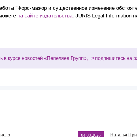
аботы "Форс-мажор и существенное изменение обстояте
 можете
на сайте издательства
. JURIS Legal Information
.
ь в курсе новостей «Пепеляев Групп»,
подпишитесь на р
число
Наталья При
04.08.2026