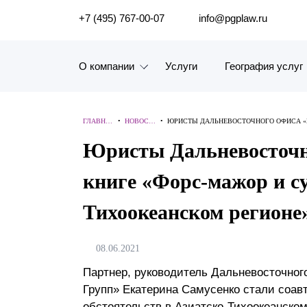
ПОИСК ПО САЙТУ
+7 (495) 767-00-07
info@pgplaw.ru
О компании
Услуги
География услуг
Знакомство с компанией
ГЛАВНА
•
НОВОСТ
•
ЮРИСТЫ ДАЛЬНЕВОСТОЧНОГО ОФИСА «П
География услуг
Я
И
РЕГИОНЕ»
Юристы Дальневосточно
Наш опыт
книге «Форс-мажор и су
Рейтинги, Награды, Цифры
Тихоокеанском регионе
Новости
08.06.2021
Карьера
Партнер, руководитель Дальневосточног
Групп» Екатерина Самусенко стали соав
История компании
обстоятельств в Азиатско-Тихоокеанском р