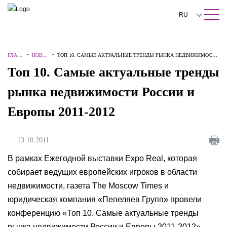
ПОИСК ПО САЙТУ
Закрыть
RU
English
ГЛАВ
•
НОВО
•
ТОП 10. САМЫЕ АКТУАЛЬНЫЕ ТРЕНДЫ РЫНКА НЕДВИЖИМОСТИ
中文
НАЯ
СТИ
РОССИИ И ЕВРОПЫ 2011-2012
Топ 10. Самые актуальные тренды
한국어
рынка недвижимости России и
Deutsch
Европы 2011-2012
Italiano
Español
13.10.2011
Français
В рамках Ежегодной выставки Expo Real, которая
собирает ведущих европейских игроков в области
日本語
недвижимости, газета The Moscow Times и
Português
юридическая компания «Пепеляев Групп» провели
конференцию «Топ 10. Самые актуальные тренды
Türkçe
рынка недвижимости России и Европы 2011-2012».