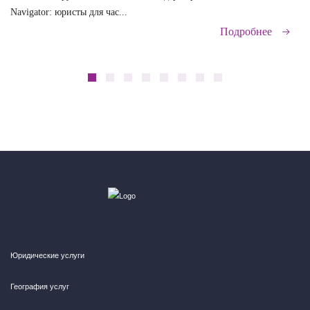
Navigator: юристы для час...
сд
Подробнее
Юридические услуги
География услуг