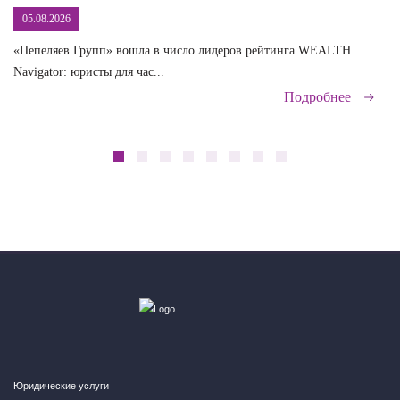
05.08.2026
«Пепеляев Групп» вошла в число лидеров рейтинга WEALTH
На
Navigator: юристы для час...
сд
Подробнее
Юридические услуги