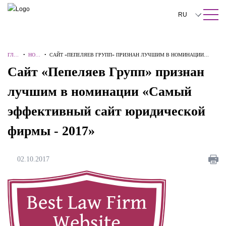
ПОИСК ПО САЙТУ
Закрыть
RU
English
ГЛА
•
НОВ
•
САЙТ «ПЕПЕЛЯЕВ ГРУПП» ПРИЗНАН ЛУЧШИМ В НОМИНАЦИИ
中文
ВНА
ОСТ
«САМЫЙ ЭФФЕКТИВНЫЙ САЙТ ЮРИДИЧЕСКОЙ ФИРМЫ - 2017»
Сайт «Пепеляев Групп» признан
Я
И
한국어
лучшим в номинации «Самый
Deutsch
эффективный сайт юридической
Italiano
фирмы - 2017»
Español
Français
02.10.2017
日本語
Português
Türkçe