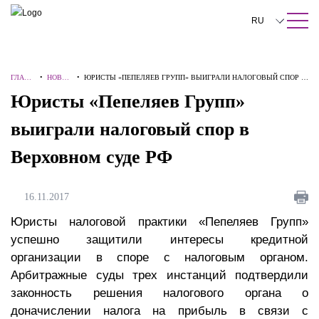
ПОИСК ПО САЙТУ
Закрыть
RU
English
ГЛАВН
•
НОВОС
•
ЮРИСТЫ «ПЕПЕЛЯЕВ ГРУПП» ВЫИГРАЛИ НАЛОГОВЫЙ СПОР В
中文
АЯ
ТИ
ВЕРХОВНОМ СУДЕ РФ
Юристы «Пепеляев Групп»
한국어
выиграли налоговый спор в
Deutsch
Верховном суде РФ
Italiano
Español
16.11.2017
Français
Юристы налоговой практики «Пепеляев Групп»
успешно защитили интересы кредитной
日本語
организации в споре с налоговым органом.
Арбитражные суды трех инстанций подтвердили
Português
законность решения налогового органа о
Türkçe
доначислении налога на прибыль в связи с