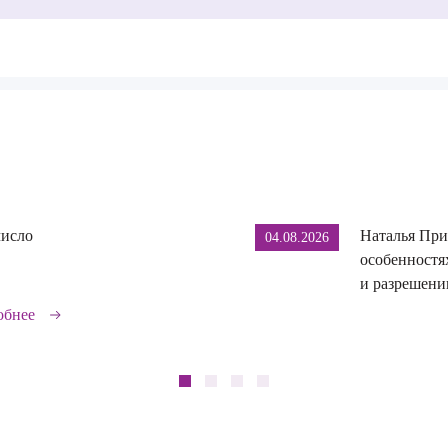
число
Наталья При
04.08.2026
особенностя
и разрешении
обнее