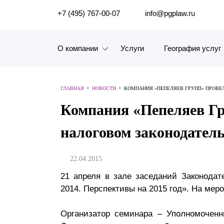
ПОИСК ПО САЙТУ
+7 (495) 767-00-07
info@pgplaw.ru
О компании
Услуги
География услуг
Знакомство с компанией
ГЛАВНАЯ
•
НОВОСТИ
•
КОМПАНИЯ «ПЕПЕЛЯЕВ ГРУПП» ПРОВЕ
География услуг
Компания «Пепеляев Гр
Наш опыт
налоговом законодатель
Рейтинги, Награды, Цифры
22.04.2015
Новости
21 апреля в зале заседаний Законодат
2014. Перспективы на 2015 год». На мер
Карьера
История компании
Организатор семинара – Уполномоченн