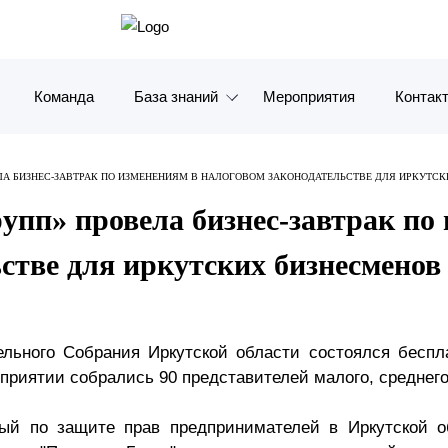
Команда
База знаний
Мероприятия
Контак
Обзоры
Москв
ЛА БИЗНЕС-ЗАВТРАК ПО ИЗМЕНЕНИЯМ В НАЛОГОВОМ ЗАКОНОДАТЕЛЬСТВЕ ДЛЯ ИРКУТС
Алерты
Санкт-
упп» провела бизнес-завтрак по
Статьи и комментарии
Красно
стве для иркутских бизнесменов
Видео
Влади
Книги
Татарс
ельного Собрания Иркутской области состоялся беспл
оприятии собрались 90 представителей малого, среднего
Журналы
ОАЭ
ый по защите прав предпринимателей в Иркутской о
Антикризисный инфопортал
Корея