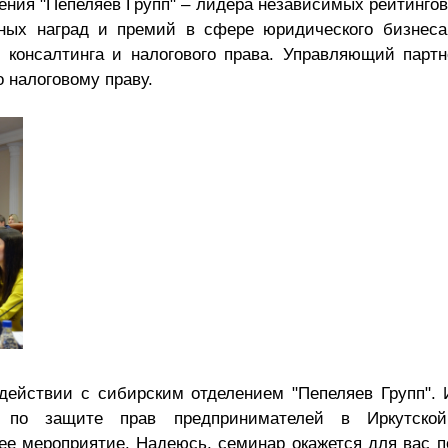
ления "Пепеляев Групп" – лидера независимых рейтинг
Презентации экспертов
Китай
ных наград и премий в сфере юридического бизнеса
 консалтинга и налогового права. Управляющий парт
Брошюры
о налоговому праву.
действии с сибирским отделением "Пепеляев Групп". И
м по защите прав предпринимателей в Иркутско
ее мероприятие. Надеюсь, семинар окажется для вас п