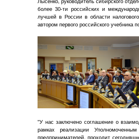
Лысенко, руководитель сибирского отде
Почему «Пепеляев Групп»?
более 30-ти российских и международ
лучшей в России в области налогового
Обращение Управляющего
автором первого российского учебника п
Партнера
Социальная
ответственность
"У нас заключено соглашение о взаимо
рамках реализации Уполномоченны
предпринимателей, проходит сегодняшн