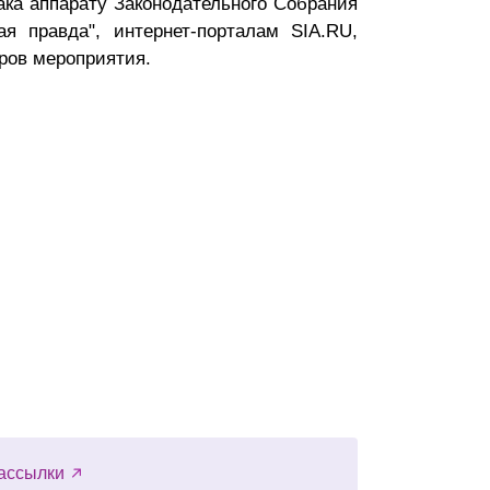
ака аппарату Законодательного Собрания
ая правда", интернет-порталам SIA.RU,
еров мероприятия.
ассылки