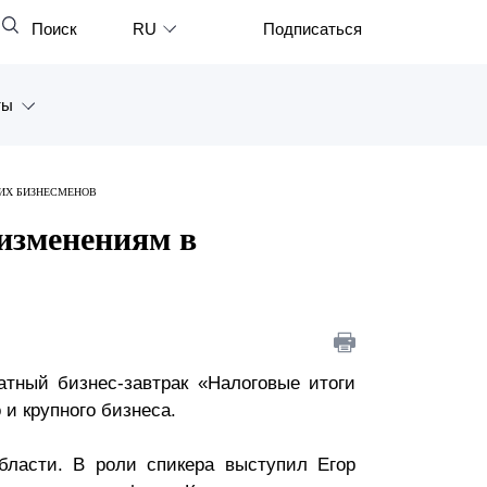
Поиск
RU
Подписаться
Закрыть
English
ты
中文
한국어
а
КИХ БИЗНЕСМЕНОВ
Deutsch
Петербург
 изменениям в
Italiano
ярск
Español
восток
Français
тан
日本語
атный бизнес-завтрак «Налоговые итоги
 и крупного бизнеса.
Português
Türkçe
бласти. В роли спикера выступил Егор