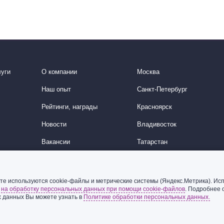
уги
О компании
Москва
Наш опыт
Санкт-Петербург
Рейтинги, награды
Красноярск
Новости
Владивосток
Вакансии
Татарстан
История
Китайское направление
Корейское направление
те используются cookie-файлы и метрические системы (Яндекс.Метрика). Исп
ь
на обработку персональных данных при помощи cookie-файлов
. Подробнее 
Ближний Восток
 данных Вы можете узнать в
Политике обработки персональных данных.