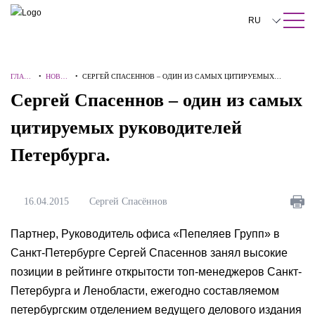
ПОИСК ПО САЙТУ
Закрыть
RU
English
ГЛАВН
•
НОВОС
•
СЕРГЕЙ СПАСЕННОВ – ОДИН ИЗ САМЫХ ЦИТИРУЕМЫХ
中文
АЯ
ТИ
РУКОВОДИТЕЛЕЙ ПЕТЕРБУРГА.
Сергей Спасеннов – один из самых
한국어
цитируемых руководителей
Deutsch
Петербурга.
Italiano
Español
16.04.2015
Сергей Спасённов
Français
Партнер, Руководитель офиса «Пепеляев Групп» в
日本語
Санкт-Петербурге Сергей Спасеннов занял высокие
позиции в рейтинге открытости топ-менеджеров Санкт-
Português
Петербурга и Ленобласти, ежегодно составляемом
Türkçe
петербургским отделением ведущего делового издания