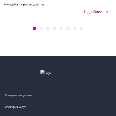
Navigator: юристы для час...
сд
Подробнее
Юридические услуги
География услуг