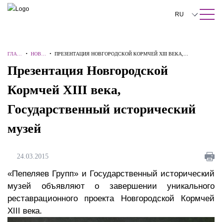
ПОИСК ПО САЙТУ
Закрыть
RU
English
ГЛАВ
•
НОВО
•
ПРЕЗЕНТАЦИЯ НОВГОРОДСКОЙ КОРМЧЕЙ XIII ВЕКА,
中文
НАЯ
СТИ
ГОСУДАРСТВЕННЫЙ ИСТОРИЧЕСКИЙ МУЗЕЙ
Презентация Новгородской
한국어
Кормчей XIII века,
Deutsch
Государственный исторический
Italiano
музей
Español
Français
24.03.2015
日本語
«Пепеляев Групп» и Государственный исторический
музей объявляют о завершении уникального
Português
реставрационного проекта Новгородской Кормчей
XIII века.
Türkçe