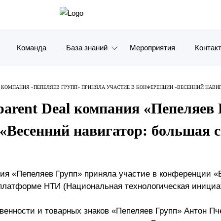
Команда
База знаний
Мероприятия
Контак
Обзоры
Москв
 КОМПАНИЯ «ПЕПЕЛЯЕВ ГРУПП» ПРИНЯЛА УЧАСТИЕ В КОНФЕРЕНЦИИ «ВЕСЕННИЙ НАВИ
Алерты
Санкт-
arent Deal компания «Пепеляев
Статьи и комментарии
Красно
 «Весенний навигатор: большая 
Видео
Влади
Книги
Татарс
ния «Пепеляев Групп» приняла участие в конференции «
 платформе НТИ (Национальная технологическая инициа
Журналы
ОАЭ
венности и товарных знаков «Пепеляев Групп» Антон Пч
Антикризисный инфопортал
Корея