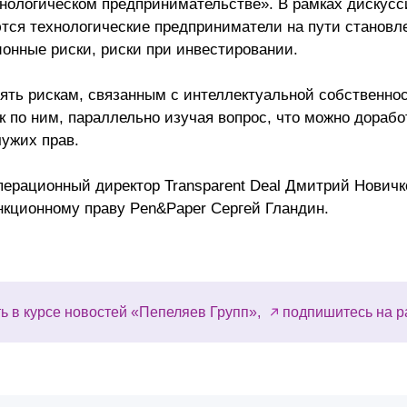
хнологическом предпринимательстве». В рамках дискусс
Презентации экспертов
Китай
тся технологические предприниматели на пути становле
ионные риски, риски при инвестировании.
Брошюры
оять рискам, связанным с интеллектуальной собственно
 по ним, параллельно изучая вопрос, что можно доработ
чужих прав.
перационный директор Transparent Deal Дмитрий Новичк
анкционному праву Pen&Paper Сергей Гландин.
ь в курсе новостей «Пепеляев Групп»,
подпишитесь на р