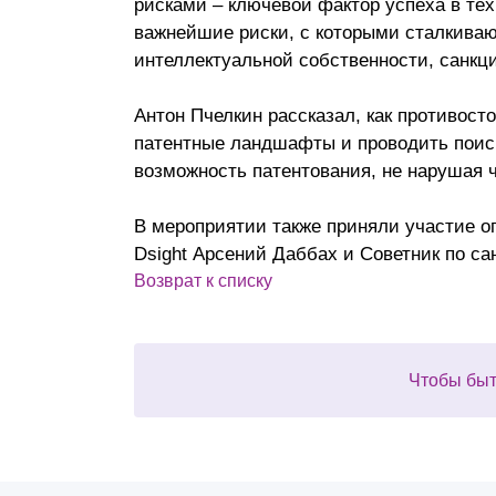
рисками – ключевой фактор успеха в те
Почему «Пепеляев Групп»?
важнейшие риски, с которыми сталкиваю
интеллектуальной собственности, санкц
Обращение Управляющего
Партнера
Антон Пчелкин рассказал, как противост
патентные ландшафты и проводить поиск
Социальная
возможность патентования, не нарушая 
ответственность
В мероприятии также приняли участие о
Dsight Арсений Даббах и Советник по с
Возврат к списку
Чтобы быт