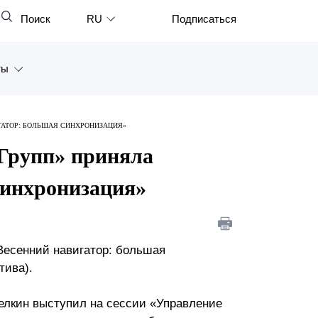
Поиск
RU
Подписаться
Закрыть
English
ты
中文
한국어
а
ГАТОР: БОЛЬШАЯ СИНХРОНИЗАЦИЯ»
Deutsch
Петербург
 Групп» приняла
Italiano
ярск
синхронизация»
Español
восток
Français
тан
日本語
Весенний навигатор: большая
тива).
Português
Türkçe
елкин выступил на сессии «Управление