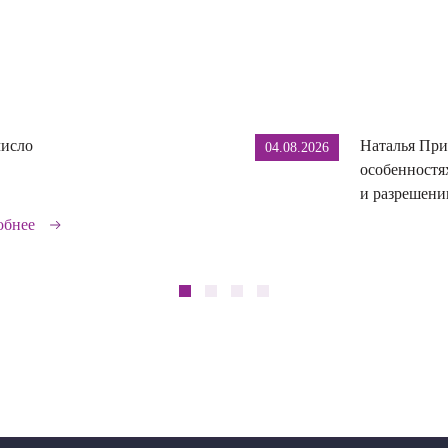
число
Наталья При
04.08.2026
особенностя
и разрешении
обнее