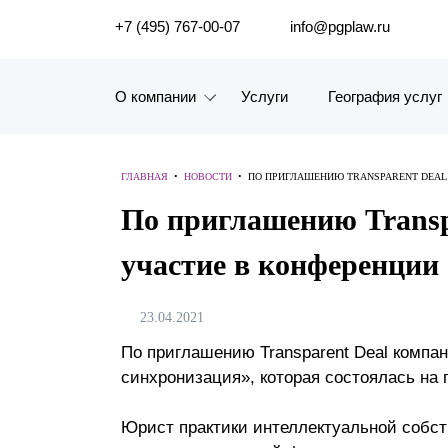
ПОИСК ПО САЙТУ
+7 (495) 767-00-07
info@pgplaw.ru
О компании
Услуги
География услуг
Знакомство с компанией
ГЛАВНАЯ
•
НОВОСТИ
•
ПО ПРИГЛАШЕНИЮ TRANSPARENT DEAL
География услуг
По приглашению Transp
Наш опыт
участие в конференции
Рейтинги, Награды, Цифры
23.04.2021
Новости
По приглашению Transparent Deal компа
синхронизация», которая состоялась на
Карьера
История компании
Юрист практики интеллектуальной собст