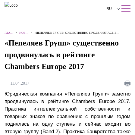
ПОИСК ПО САЙТУ
Закрыть
RU
English
ГЛАВН
•
НОВО
•
«ПЕПЕЛЯЕВ ГРУПП» СУЩЕСТВЕННО ПРОДВИНУЛАСЬ В
中文
АЯ
СТИ
РЕЙТИНГЕ CHAMBERS EUROPE 2017
«Пепеляев Групп» существенно
한국어
продвинулась в рейтинге
Deutsch
Chambers Europe 2017
Italiano
Español
11.04.2017
Français
Юридическая компания «Пепеляев Групп» заметно
продвинулась в рейтинге Chambers Europe 2017.
日本語
Практика интеллектуальной собственности и
товарных знаков по сравнению с прошлым годом
Português
поднялась на одну ступень и сейчас входит во
Türkçe
вторую группу (Band 2). Практика банкротства также