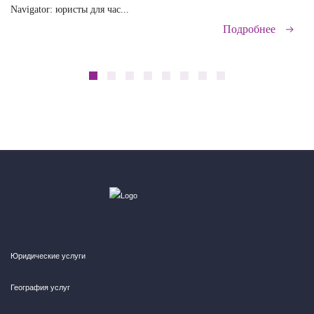
Navigator: юристы для час...
сд
Подробнее
Юридические услуги
География услуг