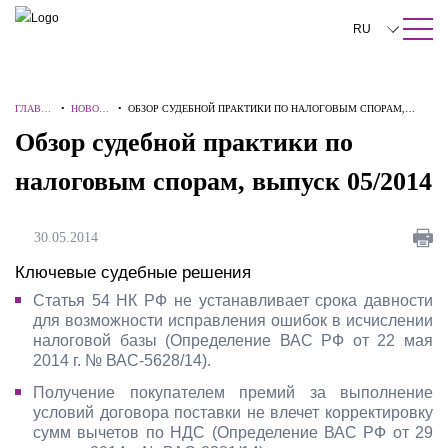
ПОИСК ПО САЙТУ
Закрыть
RU
English
ГЛАВН
•
НОВОС
•
ОБЗОР СУДЕБНОЙ ПРАКТИКИ ПО НАЛОГОВЫМ СПОРАМ,
中文
АЯ
ТИ
ВЫПУСК 05/2014
Обзор судебной практики по
한국어
налоговым спорам, выпуск 05/2014
Deutsch
Italiano
30.05.2014
Español
Ключевые судебные решения
Статья 54 НК РФ не устанавливает срока давности
Français
для возможности исправления ошибок в исчислении
налоговой базы (Определение ВАС РФ от 22 мая
日本語
2014 г. № ВАС-5628/14).
Português
Получение покупателем премий за выполнение
условий договора поставки не влечет корректировку
Türkçe
сумм вычетов по НДС (Определение ВАС РФ от 29