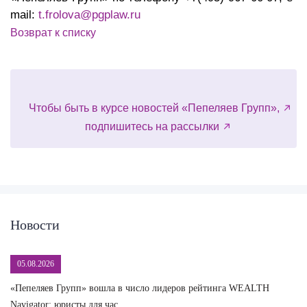
mail:
t.frolova@pgplaw.ru
Возврат к списку
Чтобы быть в курсе новостей «Пепеляев Групп»,
подпишитесь на рассылки
Новости
05.08.2026
«Пепеляев Групп» вошла в число лидеров рейтинга WEALTH
На
Navigator: юристы для час...
сд