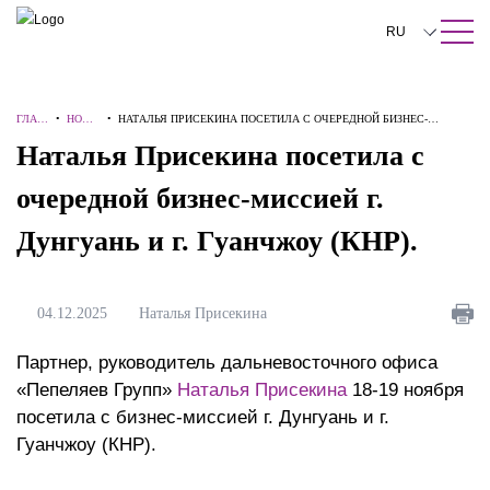
ПОИСК ПО САЙТУ
Закрыть
RU
English
ГЛАВ
•
НОВО
•
НАТАЛЬЯ ПРИСЕКИНА ПОСЕТИЛА C ОЧЕРЕДНОЙ БИЗНЕС-
中文
НАЯ
СТИ
МИССИЕЙ Г. ДУНГУАНЬ И Г. ГУАНЧЖОУ (КНР).
Наталья Присекина посетила c
한국어
очередной бизнес-миссией г.
Deutsch
Дунгуань и г. Гуанчжоу (КНР).
Italiano
Español
04.12.2025
Наталья Присекина
Français
Партнер, руководитель дальневосточного офиса
日本語
«Пепеляев Групп»
Наталья Присекина
18-19 ноября
посетила с бизнес-миссией г. Дунгуань и г.
Português
Гуанчжоу (КНР).
Türkçe