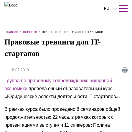
ПОИСК ПО САЙТУ
Закрыть
RU
English
ГЛАВНАЯ
•
НОВОСТИ
•
ПРАВОВЫЕ ТРЕНИНГИ ДЛЯ IT-СТАРТАПОВ
中文
Правовые тренинги для IT-
한국어
стартапов
Deutsch
Italiano
18.07.2019
Español
Группа по правовому сопровождению цифровой
экономики
провела очный образовательный курс
Français
«Юридические аспекты деятельности IT-стартапов».
日本語
В рамках курса было проведено 8 семинаров общей
Português
продолжительностью 22 часа, в рамках которых с
презентациями выступили 11 спикеров: Полина
Türkçe