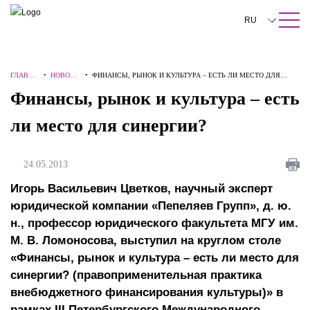
ПОИСК ПО САЙТУ
Закрыть
RU
English
ГЛАВНА
•
НОВОСТ
•
ФИНАНСЫ, РЫНОК И КУЛЬТУРА – ЕСТЬ ЛИ МЕСТО ДЛЯ
中文
Я
И
СИНЕРГИИ?
Финансы, рынок и культура – есть
한국어
ли место для синергии?
Deutsch
Italiano
24.05.2013
Español
Игорь Васильевич Цветков, научный эксперт
юридической компании «Пепеляев Групп», д. ю.
Français
н., профессор юридического факультета МГУ им.
М. В. Ломоносова, выступил на круглом столе
日本語
«Финансы, рынок и культура – есть ли место для
Português
синергии? (правоприменительная практика
внебюджетного финансирования культуры)» в
Türkçe
рамках III Петербургского Международного