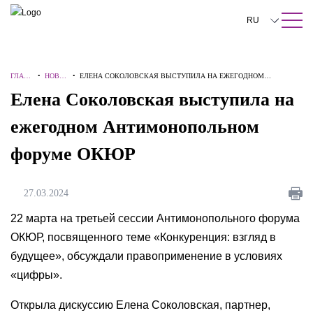
ПОИСК ПО САЙТУ
Закрыть
RU
English
ГЛАВН
•
НОВО
•
ЕЛЕНА СОКОЛОВСКАЯ ВЫСТУПИЛА НА ЕЖЕГОДНОМ
中文
АЯ
СТИ
АНТИМОНОПОЛЬНОМ ФОРУМЕ ОКЮР
Елена Соколовская выступила на
한국어
ежегодном Антимонопольном
Deutsch
форуме ОКЮР
Italiano
Español
27.03.2024
Français
22 марта на третьей сессии Антимонопольного форума
ОКЮР, посвященного теме «Конкуренция: взгляд в
日本語
будущее», обсуждали правоприменение в условиях
Português
«цифры».
Türkçe
Открыла дискуссию Елена Соколовская, партнер,