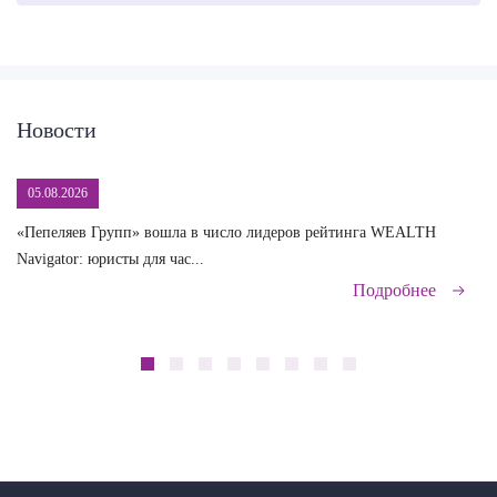
Новости
05.08.2026
«Пепеляев Групп» вошла в число лидеров рейтинга WEALTH
На
Navigator: юристы для час...
сд
Подробнее