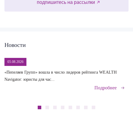
подпишитесь на рассылки
Новости
05.08.2026
«Пепеляев Групп» вошла в число лидеров рейтинга WEALTH
На
Navigator: юристы для час...
сд
Подробнее