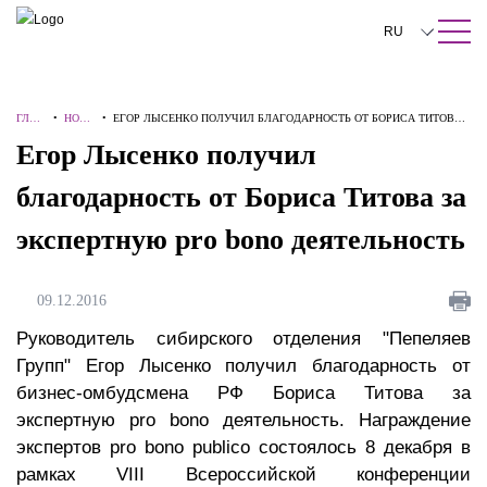
ПОИСК ПО САЙТУ
Закрыть
RU
English
ГЛАВ
•
НОВО
•
ЕГОР ЛЫСЕНКО ПОЛУЧИЛ БЛАГОДАРНОСТЬ ОТ БОРИСА ТИТОВА
中文
НАЯ
СТИ
ЗА ЭКСПЕРТНУЮ PRO BONO ДЕЯТЕЛЬНОСТЬ
Егор Лысенко получил
한국어
благодарность от Бориса Титова за
Deutsch
экспертную pro bono деятельность
Italiano
Español
09.12.2016
Français
Руководитель сибирского отделения "Пепеляев
Групп" Егор Лысенко получил благодарность от
日本語
бизнес-омбудсмена РФ Бориса Титова за
экспертную pro bono деятельность. Награждение
Português
экспертов pro bono publico состоялось 8 декабря в
Türkçe
рамках VIII Всероссийской конференции