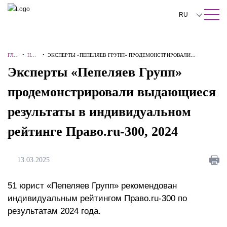
ПОИСК ПО САЙТУ
Закрыть
RU
English
ГЛА
•
НОВ
•
ЭКСПЕРТЫ «ПЕПЕЛЯЕВ ГРУПП» ПРОДЕМОНСТРИРОВАЛИ
中文
ВНА
ОСТ
ВЫДАЮЩИЕСЯ РЕЗУЛЬТАТЫ В ИНДИВИДУАЛЬНОМ РЕЙТИНГЕ
Эксперты «Пепеляев Групп»
Я
И
ПРАВО.RU-300, 2024
한국어
продемонстрировали выдающиеся
Deutsch
результаты в индивидуальном
Italiano
рейтинге Право.ru-300, 2024
Español
Français
13.03.2025
日本語
51 юрист «Пепеляев Групп» рекомендован
Português
индивидуальным рейтингом Право.ru-300 по
результатам 2024 года.
Türkçe