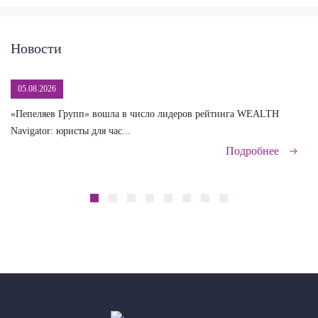
Новости
05.08.2026
«Пепеляев Групп» вошла в число лидеров рейтинга WEALTH
На
Navigator: юристы для час...
сд
Подробнее