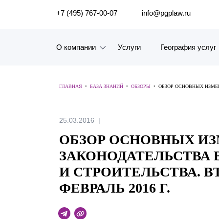
ПОИСК ПО САЙТУ
+7 (495) 767-00-07
info@pgplaw.ru
О компании
Услуги
География услуг
Знакомство с компанией
ГЛАВНАЯ
•
БАЗА ЗНАНИЙ
•
ОБЗОРЫ
•
ОБЗОР ОСНОВНЫХ ИЗМЕН
География услуг
Наш опыт
25.03.2016
ОБЗОР ОСНОВНЫХ И
Рейтинги, Награды, Цифры
ЗАКОНОДАТЕЛЬСТВА 
Новости
И СТРОИТЕЛЬСТВА. ВТ
ФЕВРАЛЬ 2016 Г.
Карьера
История компании