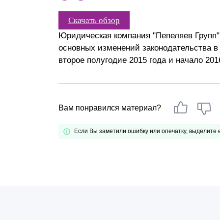
Почему «Пепеляев Групп»?
Скачать обзор
Обращение Управляющего
Юридическая компания "Пепеляев Групп
Партнера
основных изменений законодательства в
второе полугодие 2015 года и начало 201
Социальная
ответственность
Вам понравился материал?
Если Вы заметили ошибку или опечатку, выделите