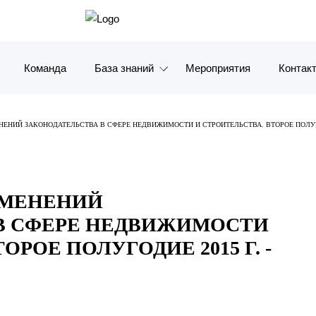
Команда
База знаний
Мероприятия
Контак
Обзоры
Москв
ЕНИЙ ЗАКОНОДАТЕЛЬСТВА В СФЕРЕ НЕДВИЖИМОСТИ И СТРОИТЕЛЬСТВА. ВТОРОЕ ПОЛУГОДИ
Алерты
Санкт-
Статьи и комментарии
Красно
ЗМЕНЕНИЙ
Видео
Влади
В СФЕРЕ НЕДВИЖИМОСТИ
Книги
Татарс
ОРОЕ ПОЛУГОДИЕ 2015 Г. -
Журналы
ОАЭ
Антикризисный инфопортал
Корея