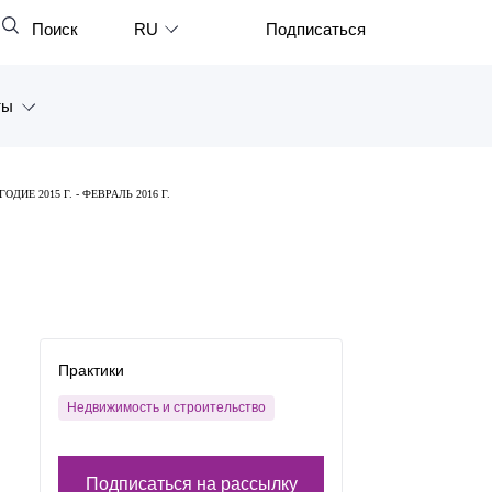
Поиск
RU
Подписаться
Закрыть
English
ты
中文
한국어
а
Е 2015 Г. - ФЕВРАЛЬ 2016 Г.
Deutsch
Петербург
Italiano
ярск
Español
восток
Français
тан
Практики
日本語
Недвижимость и строительство
Português
Türkçe
Подписаться на рассылку