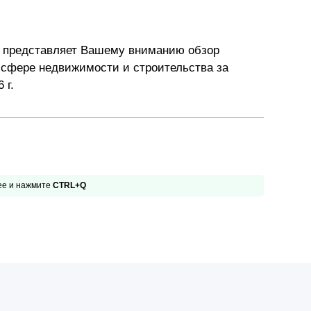
Презентации экспертов
Китай
Брошюры
" представляет Вашему вниманию обзор
 сфере недвижимости и строительства за
6 г.
 ее и нажмите
CTRL+Q