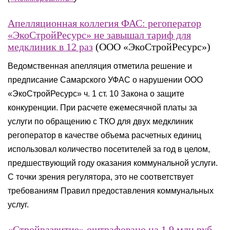
Апелляционная коллегия ФАС: регоператор
«ЭкоСтройРесурс» не завышал тариф для
медклиник в 12 раз
(ООО «ЭкоСтройРесурс»)
Ведомственная апелляция отметила решение и
предписание Самарского УФАС о нарушении ООО
«ЭкоСтройРесурс» ч. 1 ст. 10 Закона о защите
конкуренции. При расчете ежемесячной платы за
услуги по обращению с ТКО для двух медклиник
регоператор в качестве объема расчетных единиц
использовал количество посетителей за год в целом,
предшествующий году оказания коммунальной услуги.
С точки зрения регулятора, это не соответствует
требованиям Правил предоставления коммунальных
услуг.
«Стройразвитие» оштрафовано на 1,9 млн руб.