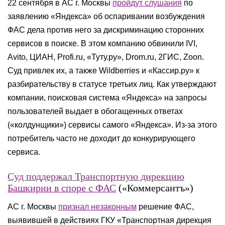
22 сентября в АС г. Москвы
пройдут слушания
по
заявлению «Яндекса» об оспаривании возбуждения
ФАС дела против него за дискриминацию сторонних
сервисов в поиске. В этом компанию обвинили IVI,
Avito, ЦИАН, Profi.ru, «Туту.ру», Drom.ru, 2ГИС, Zoon.
Суд привлек их, а также Wildberries и «Кассир.ру» к
разбирательству в статусе третьих лиц. Как утверждают
компании, поисковая система «Яндекса» на запросы
пользователей выдает в обогащенных ответах
(«колдунщики») сервисы самого «Яндекса». Из-за этого
потребитель часто не доходит до конкурирующего
сервиса.
Суд поддержал Транспортную дирекцию
Башкирии в споре с ФАС
(«Коммерсантъ»)
АС г. Москвы
признал незаконным
решение ФАС,
выявившей в действиях ГКУ «Транспортная дирекция