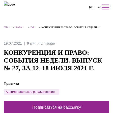
ПОИСК ПО САЙТУ
Закрыть
RU
English
ГЛАВ
•
БАЗА
•
ОБЗО
•
КОНКУРЕНЦИЯ И ПРАВО: СОБЫТИЯ НЕДЕЛИ.
中文
НАЯ
ЗНАНИЙ
РЫ
ВЫПУСК № 27, ЗА 12–18 ИЮЛЯ 2021 Г.
한국어
19.07.2021
9 мин. на чтение
Deutsch
КОНКУРЕНЦИЯ И ПРАВО:
Italiano
СОБЫТИЯ НЕДЕЛИ. ВЫПУСК
№ 27, ЗА 12–18 ИЮЛЯ 2021 Г.
Español
Français
Практики
日本語
Антимонопольное регулирование
Português
Подписаться на рассылку
Türkçe