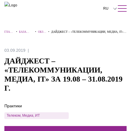
ПОИСК ПО САЙТУ
Закрыть
RU
English
ГЛАВН
•
БАЗА
•
ОБЗО
•
ДАЙДЖЕСТ – «ТЕЛЕКОММУНИКАЦИИ, МЕДИА, IT»
中文
АЯ
ЗНАНИЙ
РЫ
ЗА 19.08 – 31.08.2019 Г.
한국어
03.09.2019
Deutsch
ДАЙДЖЕСТ –
Italiano
«ТЕЛЕКОММУНИКАЦИИ,
МЕДИА, IT» ЗА 19.08 – 31.08.2019
Español
Г.
Français
日本語
Практики
Português
Телеком, Медиа, ИТ
Türkçe