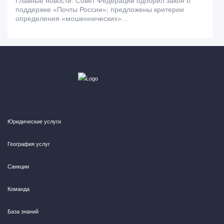
Главные новости: Совет Федерации одобрил закон о
поддержке «Почты России»; предложены критерии
определения «мошеннических»...
Юридические услуги
География услуг
Санкции
Команда
База знаний