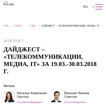
ПОИСК ПО САЙТУ
Закрыть
RU
English
ГЛАВН
•
БАЗА
•
ОБЗО
•
ДАЙДЖЕСТ – «ТЕЛЕКОММУНИКАЦИИ, МЕДИА, IT»
中文
АЯ
ЗНАНИЙ
РЫ
ЗА 19.03.-30.03.2018 Г.
한국어
04.04.2018
Deutsch
ДАЙДЖЕСТ –
Italiano
«ТЕЛЕКОММУНИКАЦИИ,
МЕДИА, IT» ЗА 19.03.-30.03.2018
Español
Г.
Français
日本語
Авторы
Português
Наталья Коваленко
Евгений Леонов
Партнер
Советник
Türkçe
n.kovalenko@pgplaw.ru
e.leonov@pgplaw.ru