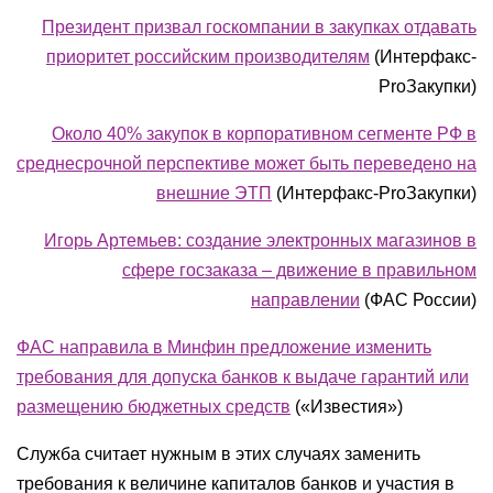
Президент призвал госкомпании в закупках отдавать
приоритет российским производителям
(Интерфакс-
ProЗакупки)
Около 40% закупок в корпоративном сегменте РФ в
среднесрочной перспективе может быть переведено на
внешние ЭТП
(Интерфакс-ProЗакупки)
Игорь Артемьев: создание электронных магазинов в
сфере госзаказа – движение в правильном
направлении
(ФАС России)
ФАС направила в Минфин предложение изменить
требования для допуска банков к выдаче гарантий или
размещению бюджетных средств
(
«Известия»
)
Служба считает нужным в этих случаях заменить
требования к величине капиталов банков и участия в