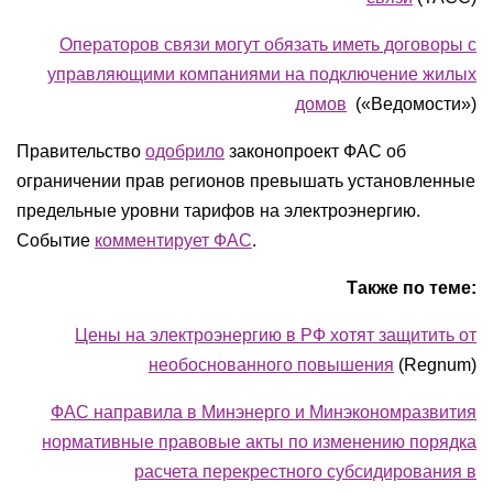
Операторов связи могут обязать иметь договоры с
управляющими компаниями на подключение жилых
домов
(«Ведомости»)
Правительство
одобрило
законопроект ФАС об
ограничении прав регионов превышать установленные
предельные уровни тарифов на электроэнергию.
Событие
комментирует ФАС
.
Также по теме:
Цены на электроэнергию в РФ хотят защитить от
необоснованного повышения
(Regnum)
ФАС направила в Минэнерго и Минэкономразвития
нормативные правовые акты по изменению порядка
расчета перекрестного субсидирования в