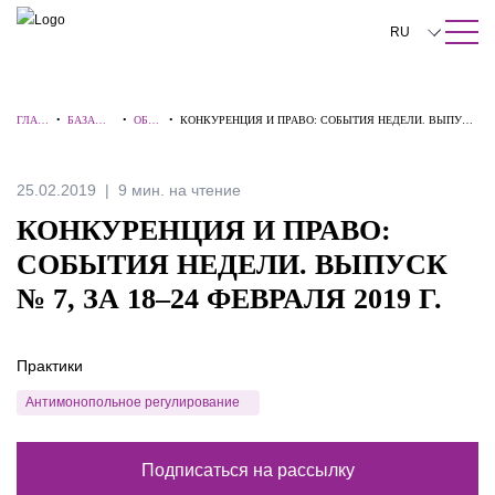
ПОИСК ПО САЙТУ
Закрыть
RU
English
ГЛАВ
•
БАЗА
•
ОБЗО
•
КОНКУРЕНЦИЯ И ПРАВО: СОБЫТИЯ НЕДЕЛИ. ВЫПУСК
中文
НАЯ
ЗНАНИЙ
РЫ
№ 7, ЗА 18–24 ФЕВРАЛЯ 2019 Г.
한국어
25.02.2019
9 мин. на чтение
Deutsch
КОНКУРЕНЦИЯ И ПРАВО:
Italiano
СОБЫТИЯ НЕДЕЛИ. ВЫПУСК
№ 7, ЗА 18–24 ФЕВРАЛЯ 2019 Г.
Español
Français
Практики
日本語
Антимонопольное регулирование
Português
Подписаться на рассылку
Türkçe