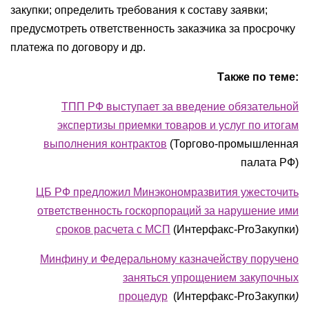
закупки; определить требования к составу заявки;
предусмотреть ответственность заказчика за просрочку
платежа по договору и др.
Также по теме:
ТПП РФ выступает за введение обязательной
экспертизы приемки товаров и услуг по итогам
выполнения контрактов
(Торгово-промышленная
палата РФ)
ЦБ РФ предложил Минэкономразвития ужесточить
ответственность госкорпораций за нарушение ими
сроков расчета с МСП
(Интерфакс-ProЗакупки)
Минфину и Федеральному казначейству поручено
заняться упрощением закупочных
процедур
(Интерфакс-ProЗакупки
)