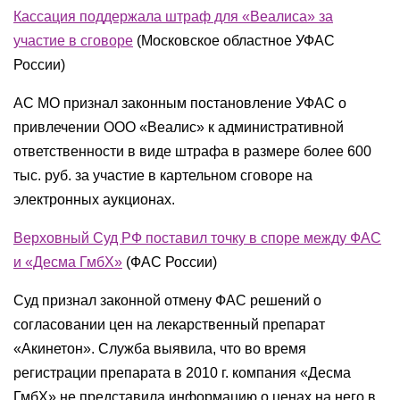
Кассация поддержала штраф для «Веалиса» за
участие в сговоре
(
Московское областное УФАС
России
)
АС МО признал законным постановление УФАС о
привлечении ООО «Веалис» к административной
ответственности в виде штрафа в размере более 600
тыс. руб. за участие в картельном сговоре на
электронных аукционах.
Верховный Суд РФ поставил точку в споре между ФАС
и «Десма ГмбХ»
(
ФАС России
)
Суд признал законной отмену ФАС решений о
согласовании цен на лекарственный препарат
«Акинетон». Служба выявила, что во время
регистрации препарата в 2010 г. компания «Десма
ГмбХ» не представила информацию о ценах на него в