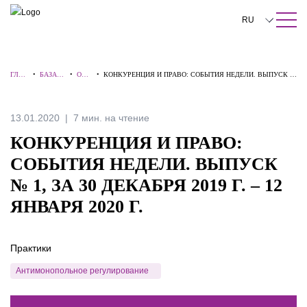
ПОИСК ПО САЙТУ
Закрыть
RU
English
ГЛАВ
•
БАЗА
•
ОБЗ
•
КОНКУРЕНЦИЯ И ПРАВО: СОБЫТИЯ НЕДЕЛИ. ВЫПУСК №
中文
НАЯ
ЗНАНИ
ОРЫ
1, ЗА 30 ДЕКАБРЯ 2019 Г. – 12 ЯНВАРЯ 2020 Г.
Й
한국어
13.01.2020
7 мин. на чтение
Deutsch
КОНКУРЕНЦИЯ И ПРАВО:
Italiano
СОБЫТИЯ НЕДЕЛИ. ВЫПУСК
№ 1, ЗА 30 ДЕКАБРЯ 2019 Г. – 12
Español
ЯНВАРЯ 2020 Г.
Français
日本語
Практики
Português
Антимонопольное регулирование
Türkçe