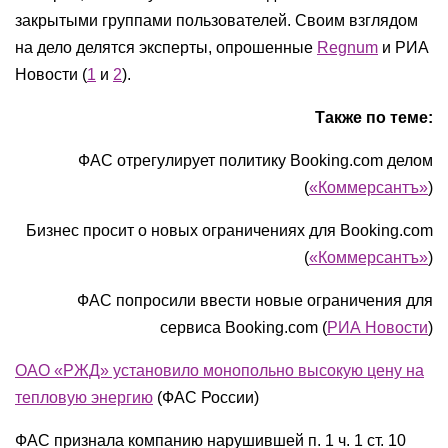
закрытыми группами пользователей. Своим взглядом
на дело делятся эксперты, опрошенные
Regnum
и РИА
Новости (
1
и
2
).
Также по теме:
ФАС отрегулирует политику Booking.com делом
(
«Коммерсантъ»
)
Бизнес просит о новых ограничениях для Booking.com
(
«Коммерсантъ»
)
ФАС попросили ввести новые ограничения для
сервиса Booking.com (
РИА Новости
)
ОАО «РЖД» установило монопольно высокую цену на
тепловую энергию
(ФАС России)
ФАС признала компанию нарушившей п. 1 ч. 1 ст. 10