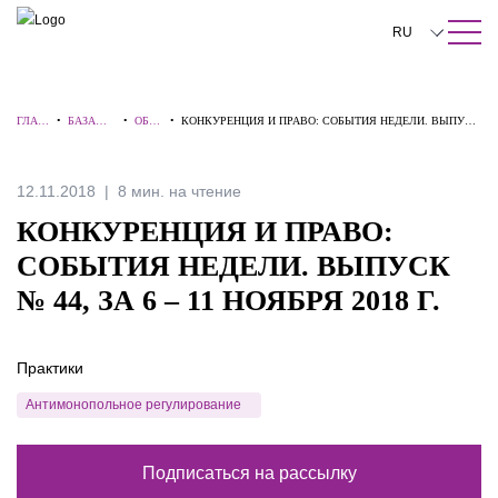
ПОИСК ПО САЙТУ
Закрыть
RU
English
ГЛАВ
•
БАЗА
•
ОБЗО
•
КОНКУРЕНЦИЯ И ПРАВО: СОБЫТИЯ НЕДЕЛИ. ВЫПУСК
中文
НАЯ
ЗНАНИЙ
РЫ
№ 44, ЗА 6 – 11 НОЯБРЯ 2018 Г.
한국어
12.11.2018
8 мин. на чтение
Deutsch
КОНКУРЕНЦИЯ И ПРАВО:
Italiano
СОБЫТИЯ НЕДЕЛИ. ВЫПУСК
№ 44, ЗА 6 – 11 НОЯБРЯ 2018 Г.
Español
Français
Практики
日本語
Антимонопольное регулирование
Português
Подписаться на рассылку
Türkçe