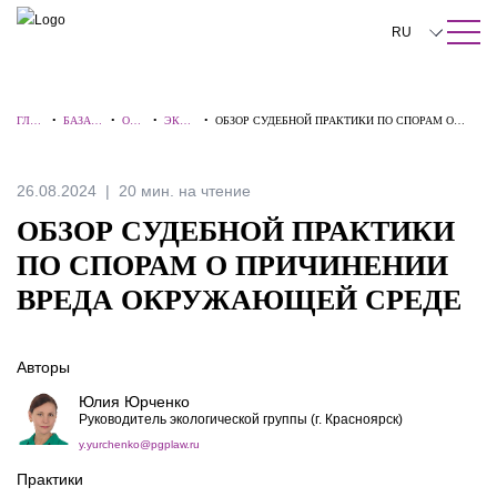
ПОИСК ПО САЙТУ
Закрыть
RU
English
ГЛА
•
БАЗА
•
ОБЗ
•
ЭКОЛ
•
ОБЗОР СУДЕБНОЙ ПРАКТИКИ ПО СПОРАМ О
中文
ВНА
ЗНАНИ
ОР
ОГИЯ
ПРИЧИНЕНИИ ВРЕДА ОКРУЖАЮЩЕЙ СРЕДЕ
Я
Й
Ы
한국어
26.08.2024
20 мин. на чтение
Deutsch
ОБЗОР СУДЕБНОЙ ПРАКТИКИ
Italiano
ПО СПОРАМ О ПРИЧИНЕНИИ
ВРЕДА ОКРУЖАЮЩЕЙ СРЕДЕ
Español
Français
Авторы
日本語
Юлия Юрченко
Руководитель экологической группы (г. Красноярск)
Português
y.yurchenko@pgplaw.ru
Türkçe
Практики