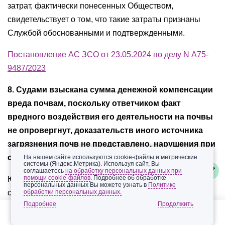
затрат, фактически понесенных Обществом,
свидетельствует о том, что такие затраты признаны
Службой обоснованными и подтвержденными.
Постановление АС ЗСО от 23.05.2024 по делу N А75-
9487/2023
8. Судами взыскана сумма денежной компенсации
вреда почвам, поскольку ответчиком факт
вредного воздействия его деятельности на почвы
не опровергнут, доказательств иного источника
загрязнения почв не представлено, нарушения при
отборе проб документально не подтверждены
На нашем сайте используются cookie-файлы и метрические
системы (Яндекс.Метрика). Используя сайт, Вы
соглашаетесь
на обработку персональных данных при
помощи cookie-файлов
. Подробнее об обработке
Южное межрегиональное управление Федеральной
персональных данных Вы можете узнать в
Политике
обработки персональных данных.
службы по надзору в сфере природопользования
Подробнее
обратилось в арбитражный суд с иском к
ООО «Водоотведение» о взыскании 7 892 562,60 руб.