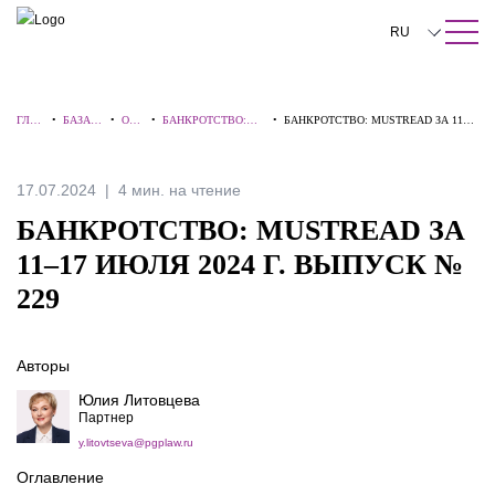
ПОИСК ПО САЙТУ
Закрыть
RU
English
ГЛА
•
БАЗА
•
ОБЗ
•
БАНКРОТСТВО:
•
БАНКРОТСТВО: MUSTREAD ЗА 11–
中文
ВНА
ЗНАНИ
ОР
ВЗГЛЯД ЭКСПЕРТА
17 ИЮЛЯ 2024 Г. ВЫПУСК № 229
Я
Й
Ы
한국어
17.07.2024
4 мин. на чтение
Deutsch
БАНКРОТСТВО: MUSTREAD ЗА
Italiano
11–17 ИЮЛЯ 2024 Г. ВЫПУСК №
229
Español
Français
Авторы
日本語
Юлия Литовцева
Партнер
Português
y.litovtseva@pgplaw.ru
Türkçe
Оглавление