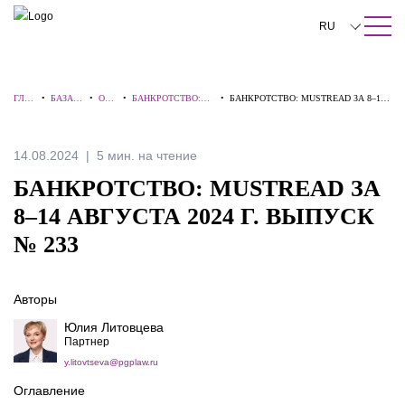
ПОИСК ПО САЙТУ
Закрыть
RU
English
ГЛА
•
БАЗА
•
ОБЗ
•
БАНКРОТСТВО:
•
БАНКРОТСТВО: MUSTREAD ЗА 8–14
中文
ВНА
ЗНАНИ
ОР
ВЗГЛЯД
АВГУСТА 2024 Г. ВЫПУСК № 233
Я
Й
Ы
ЭКСПЕРТА
한국어
14.08.2024
5 мин. на чтение
Deutsch
БАНКРОТСТВО: MUSTREAD ЗА
Italiano
8–14 АВГУСТА 2024 Г. ВЫПУСК
№ 233
Español
Français
Авторы
日本語
Юлия Литовцева
Партнер
Português
y.litovtseva@pgplaw.ru
Türkçe
Оглавление