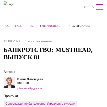
ПОИСК ПО САЙТУ
Закрыть
RU
English
ГЛАВ
•
БАЗА
•
ОБЗО
•
БАНКРОТСТВО:
•
БАНКРОТСТВО:
中文
НАЯ
ЗНАНИЙ
РЫ
ВЗГЛЯД ЭКСПЕРТА
MUSTREAD, ВЫПУСК 81
한국어
11.08.2021
5 мин. на чтение
Deutsch
БАНКРОТСТВО: MUSTREAD,
Italiano
ВЫПУСК 81
Español
Авторы
Français
Юлия Литовцева
日本語
Партнер
y.litovtseva@pgplaw.ru
Português
Практики
Türkçe
Сопровождение банкротства. Управление рисками