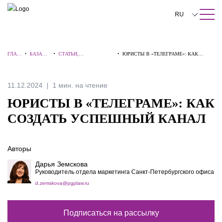
ПОИСК ПО САЙТУ
Закрыть
RU
English
ГЛАВ
•
БАЗА
•
СТАТЬИ,
•
ЮРИСТЫ В «ТЕЛЕГРАМЕ»: КАК
中文
НАЯ
ЗНАНИЙ
КОММЕНТАРИИ,
СОЗДАТЬ УСПЕШНЫЙ КАНАЛ
ИНТЕРВЬЮ
한국어
11.12.2024
1 мин. на чтение
Deutsch
ЮРИСТЫ В «ТЕЛЕГРАМЕ»: КАК
Italiano
СОЗДАТЬ УСПЕШНЫЙ КАНАЛ
Español
Авторы
Français
Дарья Земскова
日本語
Руководитель отдела маркетинга Санкт-Петербургского офиса
d.zemskova@pgplaw.ru
Português
Türkçe
Подписаться на рассылку