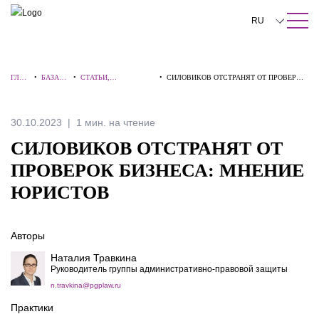
ПОИСК ПО САЙТУ
Закрыть
RU
English
ГЛАВ
•
БАЗА
•
СТАТЬИ,
•
СИЛОВИКОВ ОТСТРАНЯТ ОТ ПРОВЕРОК
中文
НАЯ
ЗНАНИ
КОММЕНТАРИИ,
БИЗНЕСА: МНЕНИЕ ЮРИСТОВ
Й
ИНТЕРВЬЮ
한국어
30.10.2023
1 мин. на чтение
Deutsch
СИЛОВИКОВ ОТСТРАНЯТ ОТ
Italiano
ПРОВЕРОК БИЗНЕСА: МНЕНИЕ
ЮРИСТОВ
Español
Français
Авторы
日本語
Наталия Травкина
Руководитель группы административно-правовой защиты
Português
n.travkina@pgplaw.ru
Türkçe
Практики