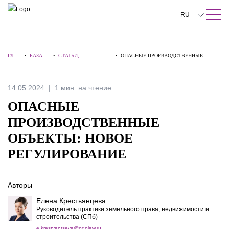
ПОИСК ПО САЙТУ
Закрыть
RU
English
ГЛАВ
•
БАЗА
•
СТАТЬИ,
•
ОПАСНЫЕ ПРОИЗВОДСТВЕННЫЕ
中文
НАЯ
ЗНАНИ
КОММЕНТАРИИ,
ОБЪЕКТЫ: НОВОЕ РЕГУЛИРОВАНИЕ
Й
ИНТЕРВЬЮ
한국어
14.05.2024
1 мин. на чтение
Deutsch
ОПАСНЫЕ
Italiano
ПРОИЗВОДСТВЕННЫЕ
ОБЪЕКТЫ: НОВОЕ
Español
РЕГУЛИРОВАНИЕ
Français
日本語
Авторы
Português
Елена Крестьянцева
Руководитель практики земельного права, недвижимости и
строительства (СПб)
Türkçe
e.krestyantseva@pgplaw.ru