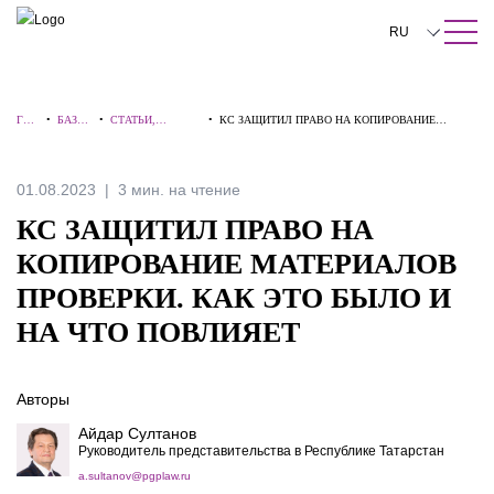
ПОИСК ПО САЙТУ
Закрыть
RU
English
ГЛА
•
БАЗА
•
СТАТЬИ,
•
КС ЗАЩИТИЛ ПРАВО НА КОПИРОВАНИЕ
中文
ВНА
ЗНАН
КОММЕНТАРИИ,
МАТЕРИАЛОВ ПРОВЕРКИ. КАК ЭТО БЫЛО И НА
Я
ИЙ
ИНТЕРВЬЮ
ЧТО ПОВЛИЯЕТ
한국어
01.08.2023
3 мин. на чтение
Deutsch
КС ЗАЩИТИЛ ПРАВО НА
Italiano
КОПИРОВАНИЕ МАТЕРИАЛОВ
ПРОВЕРКИ. КАК ЭТО БЫЛО И
Español
НА ЧТО ПОВЛИЯЕТ
Français
日本語
Авторы
Português
Айдар Султанов
Руководитель представительства в Республике Татарстан
Türkçe
a.sultanov@pgplaw.ru