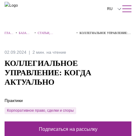
ПОИСК ПО САЙТУ
Закрыть
RU
English
ГЛАВ
•
БАЗА
•
СТАТЬИ,
•
КОЛЛЕГИАЛЬНОЕ УПРАВЛЕНИЕ:
中文
НАЯ
ЗНАНИЙ
КОММЕНТАРИИ,
КОГДА АКТУАЛЬНО
ИНТЕРВЬЮ
한국어
02.09.2024
2 мин. на чтение
Deutsch
КОЛЛЕГИАЛЬНОЕ
Italiano
УПРАВЛЕНИЕ: КОГДА
АКТУАЛЬНО
Español
Français
Практики
日本語
Корпоративное право, сделки и споры
Português
Подписаться на рассылку
Türkçe