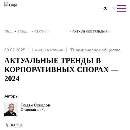
ПОИСК ПО САЙТУ
Закрыть
RU
English
ГЛАВ
•
БАЗА
•
СТАТЬИ,
•
АКТУАЛЬНЫЕ ТРЕНДЫ В
中文
НАЯ
ЗНАНИЙ
КОММЕНТАРИИ,
КОРПОРАТИВНЫХ СПОРАХ — 2024
ИНТЕРВЬЮ
한국어
03.02.2025
1 мин. на чтение
Акционерное общество
Deutsch
АКТУАЛЬНЫЕ ТРЕНДЫ В
Italiano
КОРПОРАТИВНЫХ СПОРАХ —
2024
Español
Français
Авторы
日本語
Роман Соколов
Старший юрист
Português
Türkçe
Практики