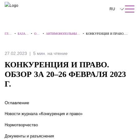
ПОИСК ПО САЙТУ
Закрыть
RU
English
ГЛА
•
БАЗА
•
ОБЗ
•
АНТИМОНОПОЛЬНЫЕ
•
КОНКУРЕНЦИЯ И ПРАВО.
中文
ВНА
ЗНАНИ
ОР
НОВОСТИ И СПОРЫ
ОБЗОР ЗА 20–26 ФЕВРАЛЯ 2023
Я
Й
Ы
Г.
한국어
27.02.2023
5 мин. на чтение
Deutsch
КОНКУРЕНЦИЯ И ПРАВО.
Italiano
ОБЗОР ЗА 20–26 ФЕВРАЛЯ 2023
Г.
Español
Français
Оглавление
日本語
Новости журнала «Конкуренция и право»
Português
Нормотворчество
Türkçe
Документы и разъяснения