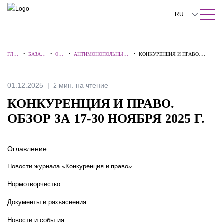
ПОИСК ПО САЙТУ
Закрыть
RU
English
ГЛАВ
•
БАЗА
•
ОБЗ
•
АНТИМОНОПОЛЬНЫЕ
•
КОНКУРЕНЦИЯ И ПРАВО.
中文
НАЯ
ЗНАНИ
ОРЫ
НОВОСТИ И СПОРЫ
ОБЗОР ЗА 17-30 НОЯБРЯ 2025 Г.
Й
한국어
01.12.2025
2 мин. на чтение
Deutsch
КОНКУРЕНЦИЯ И ПРАВО.
Italiano
ОБЗОР ЗА 17-30 НОЯБРЯ 2025 Г.
Español
Оглавление
Français
Новости журнала «Конкуренция и право»
日本語
Нормотворчество
Português
Документы и разъяснения
Türkçe
Новости и события