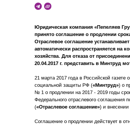
Почему «Пепеляев Групп»?
Обращение Управляющего
Юридическая компания «Пепеляев Гру
Партнера
принято соглашение о продлении срок
Социальная
Отраслевое соглашение устанавливает
ответственность
автоматически распространяется на к
хозяйства. Для отказа от присоедине
20.04.2017 г. представить в Минтруд 
21 марта 2017 года в Российской газете
социальной защиты РФ (
«Минтруд»
) о 
№ 1 о продлении на 2017 - 2019 годы сро
Федерального отраслевого соглашения по
(
«Отраслевое соглашение»
) и внесении
Соглашение о продлении действует в о