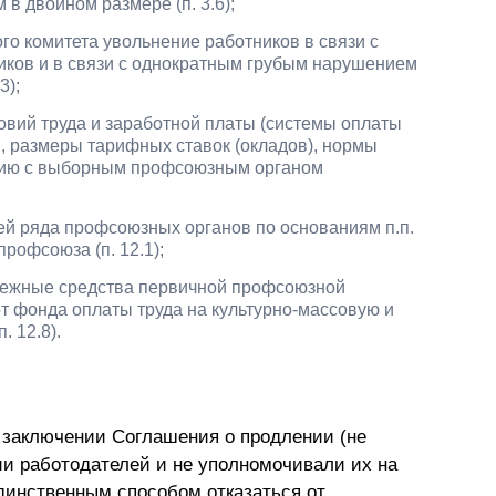
в двойном размере (п. 3.6);
го комитета увольнение работников в связи с
иков и в связи с однократным грубым нарушением
3);
вий труда и заработной платы (системы оплаты
 размеры тарифных ставок (окладов), нормы
ванию с выборным профсоюзным органом
ей ряда профсоюзных органов по основаниям п.п.
 профсоюза (п. 12.1);
нежные средства первичной профсоюзной
т фонда оплаты труда на культурно-массовую и
. 12.8).
в заключении Соглашения о продлении (не
и работодателей и не уполномочивали их на
динственным способом отказаться от