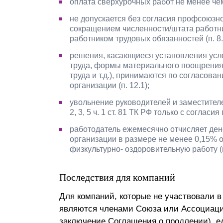
оплата сверхурочных работ не менее чем 
не допускается без согласия профсоюзно
сокращением численности/штата работн
работником трудовых обязанностей (п. 8.
решения, касающиеся установления усло
труда, формы материального поощрения,
труда и т.д.), принимаются по согласо
организации (п. 12.1);
увольнение руководителей и заместител
2, 3, 5 ч. 1 ст. 81 ТК РФ только с согласия
работодатель ежемесячно отчисляет де
организации в размере не менее 0,15% о
физкультурно- оздоровительную работу (п
Последствия для компаний
Для компаний, которые не участвовали 
являются членами Союза или Ассоциаци
заключение Соглашения о продлении), е