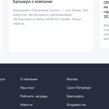
Брошюра о компании
ср
на
Компания «Пепеляев Групп» — это более 160
го
юристов, являющихся признанными
201
экспертами в своих областях права. Наши
офисы ...
Юр
соо
при
дей
уги
О компании
Москва
Наш опыт
Санкт-Петербург
Рейтинги, награды
Красноярск
Новости
Владивосток