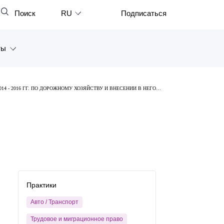
Поиск
RU
Подписаться
Закрыть
English
ты
中文
한국어
а
4 - 2016 ГГ. ПО ДОРОЖНОМУ ХОЗЯЙСТВУ И ВНЕСЕНИИ В НЕГО
Deutsch
Петербург
Italiano
ярск
Español
восток
Français
тан
日本語
Практики
Português
Авто / Транспорт
Türkçe
Трудовое и миграционное право