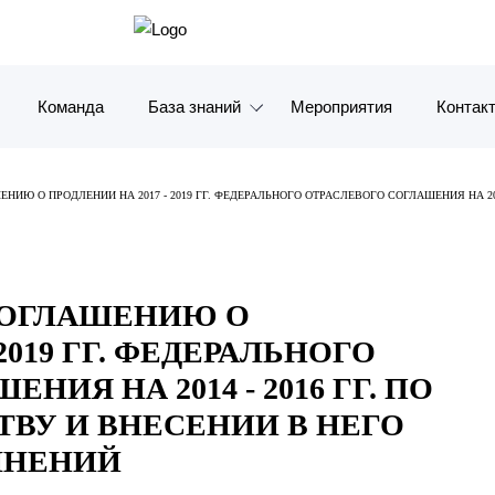
Команда
База знаний
Мероприятия
Контак
Обзоры
Москв
ИЮ О ПРОДЛЕНИИ НА 2017 - 2019 ГГ. ФЕДЕРАЛЬНОГО ОТРАСЛЕВОГО СОГЛАШЕНИЯ НА 201
Алерты
Санкт-
Й
Статьи и комментарии
Красно
СОГЛАШЕНИЮ О
Видео
Влади
2019 ГГ. ФЕДЕРАЛЬНОГО
Книги
Татарс
ИЯ НА 2014 - 2016 ГГ. ПО
ВУ И ВНЕСЕНИИ В НЕГО
Журналы
ОАЭ
ЛНЕНИЙ
Антикризисный инфопортал
Корея