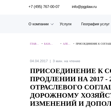
ПОИСК ПО САЙТУ
+7 (495) 767-00-07
info@pgplaw.ru
О компании
Услуги
География услуг
Знакомство с компанией
ГЛАВНА
•
БАЗА
•
АЛЕРТ
•
ПРИСОЕДИНЕНИЕ К СОГЛАШЕН
География услуг
Я
ЗНАНИЙ
Ы
ИЗМЕНЕНИЙ И ДОПОЛНЕНИ
Наш опыт
04.04.2017
3 мин. на чтение
ПРИСОЕДИНЕНИЕ К 
Рейтинги, Награды, Цифры
ПРОДЛЕНИИ НА 2017 - 
Новости
ОТРАСЛЕВОГО СОГЛАШЕН
ДОРОЖНОМУ ХОЗЯЙСТ
Карьера
ИЗМЕНЕНИЙ И ДОПО
История компании