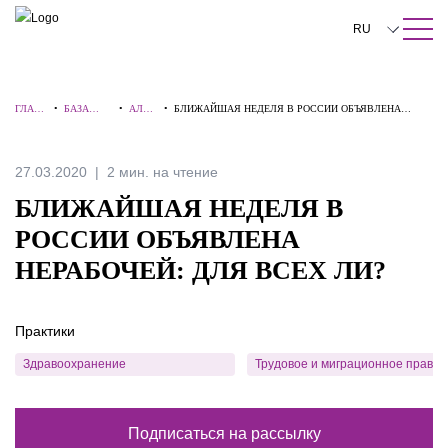
ПОИСК ПО САЙТУ
Закрыть
RU
English
ГЛАВН
•
БАЗА
•
АЛЕР
•
БЛИЖАЙШАЯ НЕДЕЛЯ В РОССИИ ОБЪЯВЛЕНА
中文
АЯ
ЗНАНИЙ
ТЫ
НЕРАБОЧЕЙ: ДЛЯ ВСЕХ ЛИ?
한국어
27.03.2020
2 мин. на чтение
Deutsch
БЛИЖАЙШАЯ НЕДЕЛЯ В
Italiano
РОССИИ ОБЪЯВЛЕНА
НЕРАБОЧЕЙ: ДЛЯ ВСЕХ ЛИ?
Español
Français
Практики
日本語
Здравоохранение
Трудовое и миграционное право
Português
Türkçe
Подписаться на рассылку