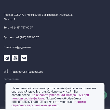
Россия, 125047, г. Москва, ул. 3-я Тверская-Ямская, д.
39, стр. 1
Тел.: +7 (495) 767 00 07
Доп. тел.: +7 (985) 767 00 07
E-mail: info@pgplaw.ru
Подписаться на рассылку
Карта сайта
На нашем сайте используются cookie-файлы и метрические
Правовая информация
системы (Яндекс.Метрика). Используя сайт, Вы
соглашаетесь
на обработку персональных данных при
помощи cookie-файлов
. Подробнее об обработке
Политика обработки персональных данных
персональных данных Вы можете узнать в
Политике
обработки персональных данных.