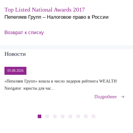
Top Listed National Awards 2017
Пепеляев Групп – Налоговое право в России
Возврат к списку
Новости
05.08.2026
«Пепеляев Групп» вошла в число лидеров рейтинга WEALTH
На
Navigator: юристы для час...
сд
Подробнее