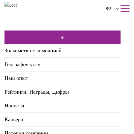
ПОИСК ПО САЙТУ
Закрыть
RU
English
中文
한국어
Знакомство с компанией
Deutsch
География услуг
Italiano
Наш опыт
Español
Рейтинги, Награды, Цифры
Français
日本語
Новости
Português
Карьера
Türkçe
История компании