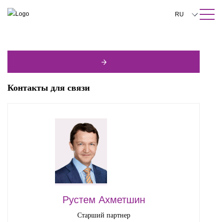
ПОИСК ПО САЙТУ
Закрыть
RU
English
中文
한국어
Контакты для связи
Deutsch
Italiano
Español
Français
日本語
Português
Рустем Ахметшин
Türkçe
Старший партнер