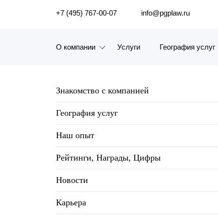
ПОИСК ПО САЙТУ
+7 (495) 767-00-07
info@pgplaw.ru
О компании
Услуги
География услуг
Знакомство с компанией
Знакомство с компанией
География услуг
География услуг
Наш опыт
Наш опыт
Рейтинги, Награды, Цифры
Рейтинги, Награды, Цифры
Новости
Новости
Карьера
Карьера
История компании