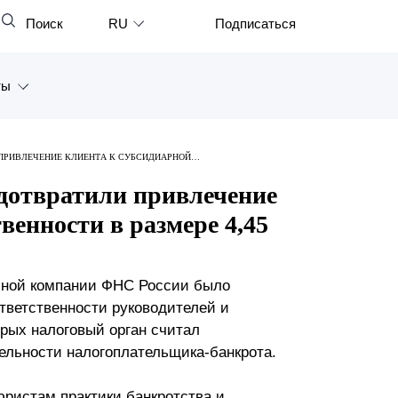
Поиск
RU
Подписаться
Закрыть
English
ты
中文
한국어
а
 ПРИВЛЕЧЕНИЕ КЛИЕНТА К СУБСИДИАРНОЙ
Deutsch
Петербург
дотвратили привлечение
Italiano
венности в размере 4,45
ярск
Español
восток
Français
очной компании ФНС России было
тан
日本語
тветственности руководителей и
орых налоговый орган считал
Português
ельности налогоплательщика-банкрота.
Türkçe
юристам практики банкротства и