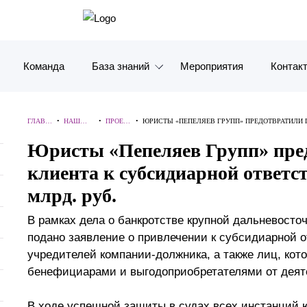
Команда
База знаний
Мероприятия
Контак
Обзоры
Москв
ГЛАВН
•
НАШ
•
ПРОЕК
•
ЮРИСТЫ «ПЕПЕЛЯЕВ ГРУПП» ПРЕДОТВРАТИЛИ
Алерты
Санкт-
АЯ
ОПЫТ
ТЫ
ОТВЕТСТВЕННОСТИ В РАЗМЕРЕ 4,45 МЛРД. РУБ.
Юристы «Пепеляев Групп» пре
клиента к субсидиарной ответст
Статьи и комментарии
Красно
млрд. руб.
Видео
Влади
В рамках дела о банкротстве крупной дальневост
Книги
Татарс
подано заявление о привлечении к субсидиарной о
учредителей компании-должника, а также лиц, кот
Журналы
ОАЭ
бенефициарами и выгодоприобретателями от деят
Антикризисный инфопортал
Корея
В ходе успешной защиты в судах всех инстанций 