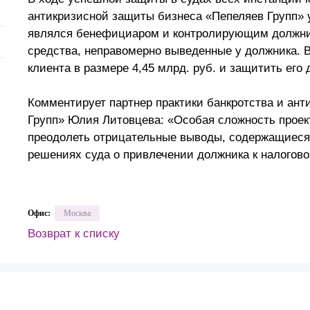
антикризисной защиты бизнеса «Пепеляев Групп» у
Презентации экспертов
Китай
являлся бенефициаром и контролирующим должни
Брошюры
средства, неправомерно выведенные у должника. В
клиента в размере 4,45 млрд. руб. и защитить ег
Комментирует партнер практики банкротства и ан
Групп» Юлия Литовцева: «Особая сложность проект
преодолеть отрицательные выводы, содержащиеся 
решениях суда о привлечении должника к налогово
Офис:
Москва
Возврат к списку