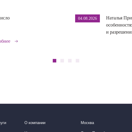
число
Наталья При
04.08.2026
особенностя
и разрешении
обнее
уги
О компании
Москва