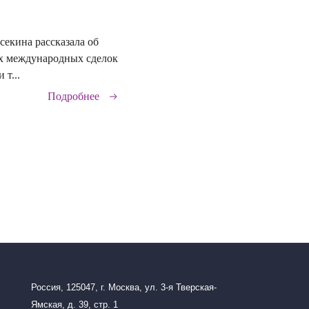
секина рассказала об
29.06.2026
х международных сделок
 т...
Подробнее
Россия, 125047, г. Москва, ул. 3-я Тверская-
Ямская, д. 39, стр. 1