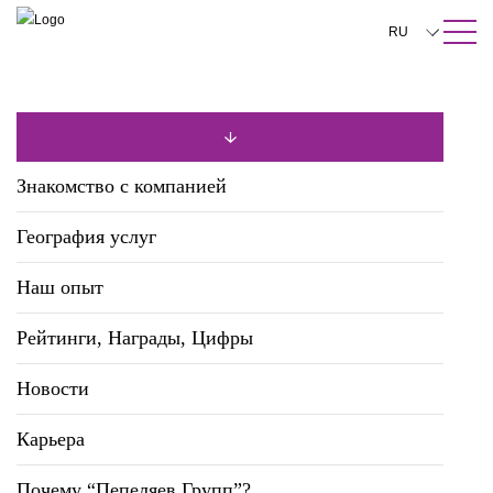
ПОИСК ПО САЙТУ
Закрыть
RU
English
中文
한국어
Знакомство с компанией
Deutsch
География услуг
Italiano
Наш опыт
Español
Рейтинги, Награды, Цифры
Français
日本語
Новости
Português
Карьера
Türkçe
Почему “Пепеляев Групп”?