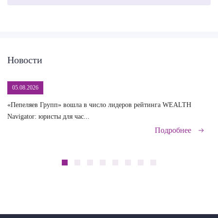
Новости
05.08.2026
«Пепеляев Групп» вошла в число лидеров рейтинга WEALTH
На
Navigator: юристы для час...
сд
Подробнее