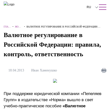
ПОИСК ПО САЙТУ
Закрыть
RU
English
ГЛАВ
•
НОВО
•
ВАЛЮТНОЕ РЕГУЛИРОВАНИЕ В РОССИЙСКОЙ ФЕДЕРАЦИИ:
中文
НАЯ
СТИ
ПРАВИЛА, КОНТРОЛЬ, ОТВЕТСТВЕННОСТЬ
Валютное регулирование в
한국어
Российской Федерации: правила,
Deutsch
контроль, ответственность
Italiano
Español
18.04.2013
Иван Хаменушко
Français
日本語
При поддержке юридической компании «Пепеляев
Português
Групп» в издательстве «Норма» вышло в свет
Türkçe
учебно-практическое пособие
«Валютное