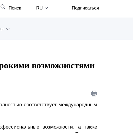
Поиск
RU
Подписаться
Закрыть
English
ты
中文
한국어
а
Deutsch
Петербург
ирокими возможностями
Italiano
ярск
Español
восток
Français
тан
日本語
 полностью соответствует международным
Português
Türkçe
офессиональные возможности, а также