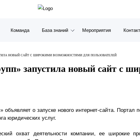
Команда
База знаний
Мероприятия
Контак
Обзоры
Москв
ТИЛА НОВЫЙ САЙТ С ШИРОКИМИ ВОЗМОЖНОСТЯМИ ДЛЯ ПОЛЬЗОВАТЕЛЕЙ
Алерты
Санкт-
упп» запустила новый сайт с ш
Статьи и комментарии
Красно
Видео
Влади
Книги
Татарс
 объявляет о запуске нового интернет-сайта. Портал
нга юридических услуг.
Журналы
ОАЭ
еский охват деятельности компании, ее широкие пр
Антикризисный инфопортал
Корея