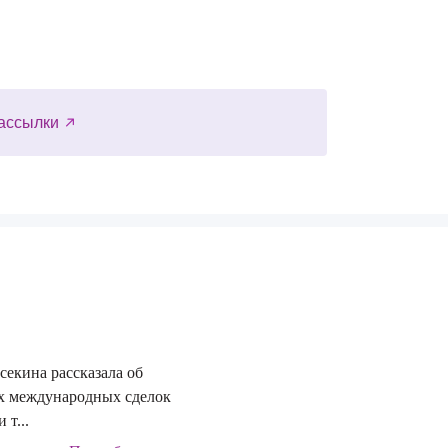
ассылки
секина рассказала об
29.06.2026
х международных сделок
 т...