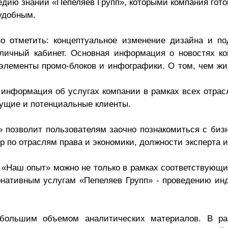
едию знаний «Пепеляев Групп», которыми компания гото
Презентации экспертов
Китай
 удобным.
Брошюры
о отметить: концептуальное изменение дизайна и п
личный кабинет. Основная информация о новостях ком
элементы промо-блоков и инфографики. О том, чем жи
нформация об услугах компании в рамках всех отрасл
кущие и потенциальные клиенты.
 позволит пользователям заочно познакомиться с биз
тр по отраслям права и экономики, должности эксперта
е «Наш опыт» можно не только в рамках соответствующих
рнативным услугам «Пепеляев Групп» - проведению ин
ь большим объемом аналитических материалов. В р