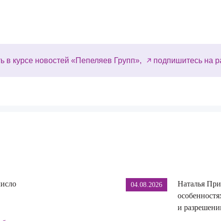
ь в курсе новостей «Пепеляев Групп»,
подпишитесь на р
число
Наталья При
04.08.2026
особенностя
и разрешении