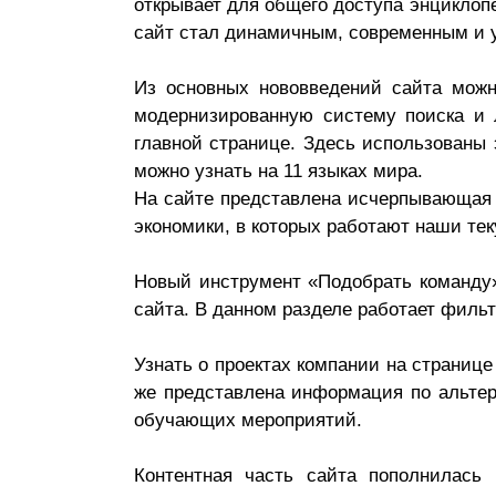
открывает для общего доступа энциклоп
Почему «Пепеляев Групп»?
сайт стал динамичным, современным и
Обращение Управляющего
Из основных нововведений сайта можн
Партнера
модернизированную систему поиска и 
главной странице. Здесь использованы 
Социальная
можно узнать на 11 языках мира.
ответственность
На сайте представлена исчерпывающая и
экономики, в которых работают наши те
Новый инструмент «Подобрать команду»
сайта. В данном разделе работает филь
Узнать о проектах компании на страниц
же представлена информация по альте
обучающих мероприятий.
Контентная часть сайта пополнилас