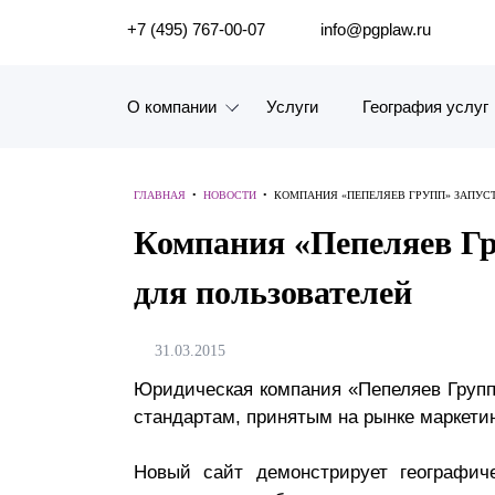
ПОИСК ПО САЙТУ
+7 (495) 767-00-07
info@pgplaw.ru
О компании
Услуги
География услуг
Знакомство с компанией
ГЛАВНАЯ
•
НОВОСТИ
•
КОМПАНИЯ «ПЕПЕЛЯЕВ ГРУПП» ЗАПУС
География услуг
Компания «Пепеляев Гр
Наш опыт
для пользователей
Рейтинги, Награды, Цифры
31.03.2015
Новости
Юридическая компания «Пепеляев Групп»
стандартам, принятым на рынке маркети
Карьера
История компании
Новый сайт демонстрирует географич