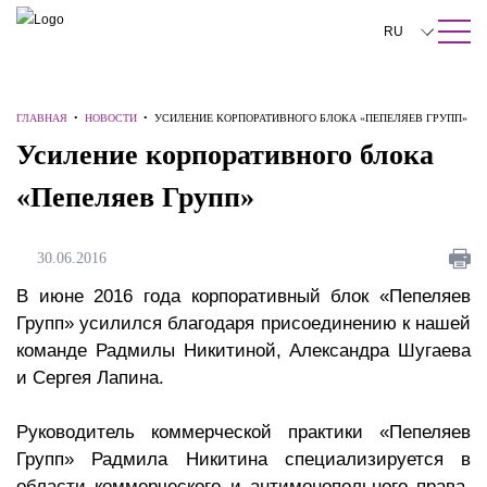
ПОИСК ПО САЙТУ
Закрыть
RU
English
ГЛАВНАЯ
•
НОВОСТИ
•
УСИЛЕНИЕ КОРПОРАТИВНОГО БЛОКА «ПЕПЕЛЯЕВ ГРУПП»
中文
Усиление корпоративного блока
한국어
«Пепеляев Групп»
Deutsch
Italiano
30.06.2016
Español
В июне 2016 года корпоративный блок «Пепеляев
Групп» усилился благодаря присоединению к нашей
Français
команде Радмилы Никитиной, Александра Шугаева
и Сергея Лапина.
日本語
Português
Руководитель коммерческой практики «Пепеляев
Групп» Радмила Никитина специализируется в
Türkçe
области коммерческого и антимонопольного права.