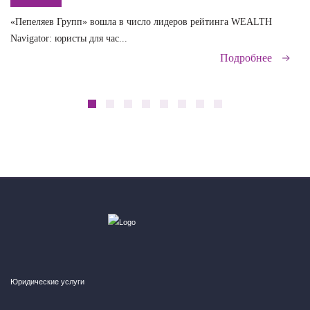
«Пепеляев Групп» вошла в число лидеров рейтинга WEALTH
На
Navigator: юристы для час...
сд
Подробнее
Юридические услуги