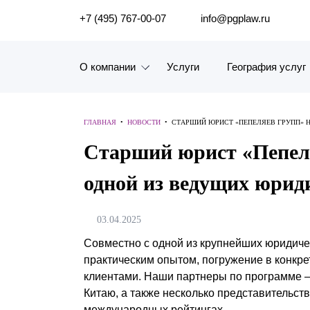
ПОИСК ПО САЙТУ
+7 (495) 767-00-07
info@pgplaw.ru
О компании
Услуги
География услуг
Знакомство с компанией
ГЛАВНАЯ
•
НОВОСТИ
•
СТАРШИЙ ЮРИСТ «ПЕПЕЛЯЕВ ГРУПП» 
География услуг
Старший юрист «Пепеля
Наш опыт
одной из ведущих юрид
Рейтинги, Награды, Цифры
03.04.2025
Новости
Совместно с одной из крупнейших юридиче
практическим опытом, погружение в конкр
Карьера
клиентами. Наши партнеры по программе – 
Китаю, а также несколько представительств
История компании
международных рейтингах.