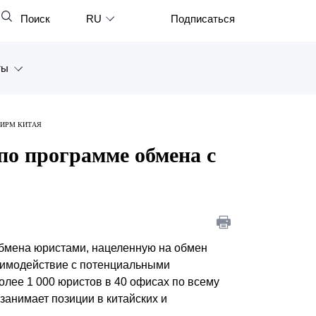
Поиск
RU
Подписаться
Закрыть
English
ты
中文
한국어
а
ФИРМ КИТАЯ
Deutsch
Петербург
по программе обмена с
Italiano
ярск
Español
восток
Français
тан
日本語
обмена юристами, нацеленную на обмен
заимодействие с потенциальными
Português
олее 1 000 юристов в 40 офисах по всему
Türkçe
занимает позиции в китайских и