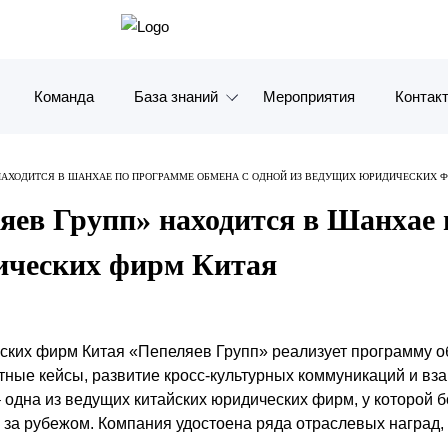
Команда
База знаний
Мероприятия
Контак
Обзоры
Москв
НАХОДИТСЯ В ШАНХАЕ ПО ПРОГРАММЕ ОБМЕНА С ОДНОЙ ИЗ ВЕДУЩИХ ЮРИДИЧЕСКИХ 
Алерты
Санкт-
ев Групп» находится в Шанхае 
Статьи и комментарии
Красно
ических фирм Китая
Видео
Влади
Книги
Татарс
ских фирм Китая «Пепеляев Групп» реализует программу 
етные кейсы, развитие кросс-культурных коммуникаций и в
Журналы
ОАЭ
одна из ведущих китайских юридических фирм, у которой б
 за рубежом. Компания удостоена ряда отраслевых наград, 
Антикризисный инфопортал
Корея