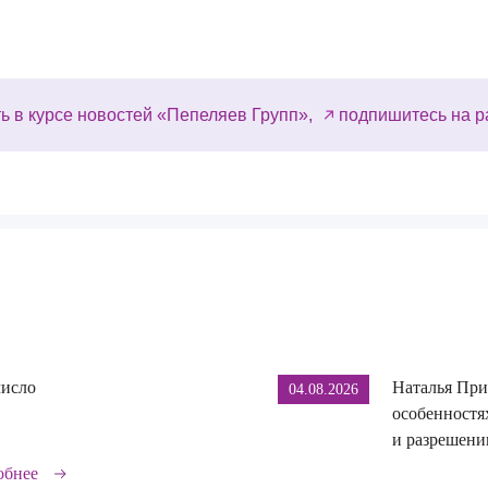
ь в курсе новостей «Пепеляев Групп»,
подпишитесь на р
число
Наталья При
04.08.2026
особенностя
и разрешении
обнее