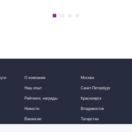
уги
О компании
Москва
Наш опыт
Санкт-Петербург
Рейтинги, награды
Красноярск
Новости
Владивосток
Вакансии
Татарстан
История
Китайское направление