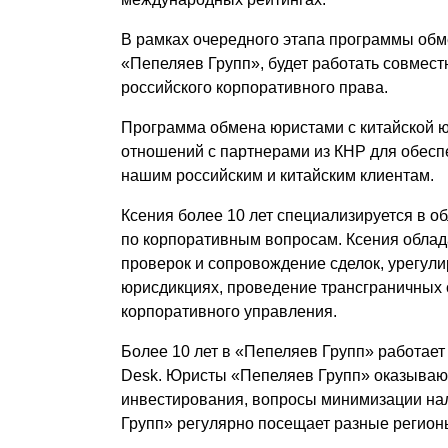
Почему «Пепеляев Групп»?
В рамках очередного этапа программы об
«Пепеляев Групп», будет работать совмест
Обращение Управляющего
российского корпоративного права.
Партнера
Программа обмена юристами с китайской ю
Социальная
отношений с партнерами из КНР для обесп
ответственность
нашим российским и китайским клиентам.
Ксения более 10 лет специализируется в о
по корпоративным вопросам. Ксения облад
проверок и сопровождение сделок, урегул
юрисдикциях, проведение трансграничных с
корпоративного управления.
Более 10 лет в «Пепеляев Групп» работает
Desk. Юристы «Пепеляев Групп» оказывают
инвестирования, вопросы минимизации нал
Групп» регулярно посещает разные регионы