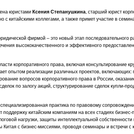
Презентации экспертов
Китай
мена юристами
Ксения Степанушкина
, старший юрист кор
но с китайскими коллегами, а также примет участие в семи
Брошюры
ридической фирмой – это новый этап последовательного 
ечения высококачественного и эффективного предоставлен
бласти корпоративного права, включая консультирование к
ает опытом реализации различных проектов, включающих:
ирование вопросов корпоративного права в России, оказан
делок по залогу акций, структурирование сделок купли-про
 специализированная практика по правовому сопровождению
 поддержку китайским компаниям на всех стадиях бизнес-
оговой нагрузки, защиты интеллектуальной собственности 
 Китая с бизнес-миссиями, проводя семинары и встречи с 