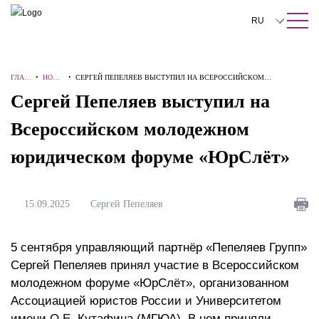
ПОИСК ПО САЙТУ
Закрыть
RU
English
ГЛАВ
•
НОВО
•
СЕРГЕЙ ПЕПЕЛЯЕВ ВЫСТУПИЛ НА ВСЕРОССИЙСКОМ
中文
НАЯ
СТИ
МОЛОДЕЖНОМ ЮРИДИЧЕСКОМ ФОРУМЕ «ЮРСЛЁТ»
Сергей Пепеляев выступил на
한국어
Всероссийском молодежном
Deutsch
юридическом форуме «ЮрСлёт»
Italiano
Español
15.09.2025
Сергей Пепеляев
Français
5 сентября управляющий партнёр «Пепеляев Групп»
日本語
Сергей Пепеляев принял участие в Всероссийском
Português
молодежном форуме «ЮрСлёт», организованном
Ассоциацией юристов России и Университетом
Türkçe
имени О.Е. Кутафина (МГЮА). В нем приняли