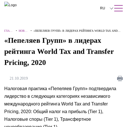
ПОИСК ПО САЙТУ
Закрыть
RU
English
ГЛАВН
•
НОВОС
•
«ПЕПЕЛЯЕВ ГРУПП» В ЛИДЕРАХ РЕЙТИНГА WORLD TAX AND
中文
АЯ
ТИ
TRANSFER PRICING, 2020
«Пепеляев Групп» в лидерах
한국어
рейтинга World Tax and Transfer
Deutsch
Pricing, 2020
Italiano
Español
21.10.2019
Français
Налоговая практика «Пепеляев Групп» подтвердила
лидерство в следующих категориях независимого
日本語
международного рейтинга World Tax and Transfer
Português
Pricing, 2020: Общий налог на прибыль (Tier 1),
Налоговые споры (Tier 1), Трансфертное
Türkçe
ценообразование (Tier 1).