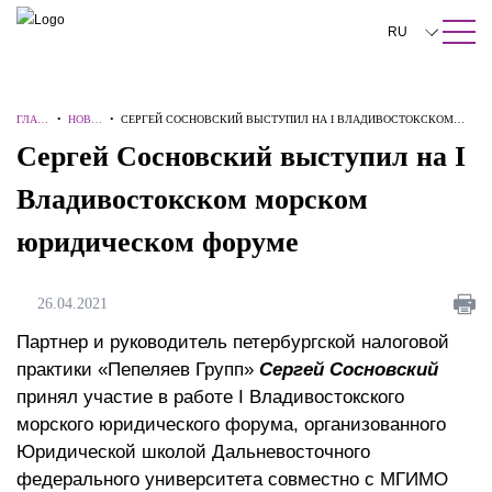
ПОИСК ПО САЙТУ
Закрыть
RU
English
ГЛАВ
•
НОВО
•
СЕРГЕЙ СОСНОВСКИЙ ВЫСТУПИЛ НА I ВЛАДИВОСТОКСКОМ
中文
НАЯ
СТИ
МОРСКОМ ЮРИДИЧЕСКОМ ФОРУМЕ
Сергей Сосновский выступил на I
한국어
Владивостокском морском
Deutsch
юридическом форуме
Italiano
Español
26.04.2021
Français
Партнер и руководитель петербургской налоговой
практики «Пепеляев Групп»
Сергей Сосновский
日本語
принял участие в работе I Владивостокского
морского юридического форума, организованного
Português
Юридической школой Дальневосточного
Türkçe
федерального университета совместно с МГИМО