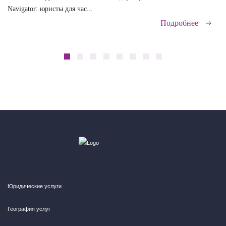
Navigator: юристы для час...
сд
Подробнее
Юридические услуги
География услуг