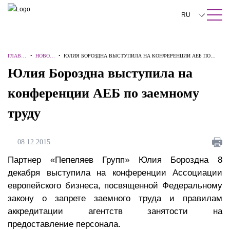
ПОИСК ПО САЙТУ
Закрыть
RU
English
ГЛАВН
•
НОВОС
•
ЮЛИЯ БОРОЗДНА ВЫСТУПИЛА НА КОНФЕРЕНЦИИ АЕБ ПО
中文
АЯ
ТИ
ЗАЕМНОМУ ТРУДУ
Юлия Бороздна выступила на
한국어
конференции АЕБ по заемному
Deutsch
труду
Italiano
Español
08.12.2015
Français
Партнер «Пепеляев Групп» Юлия Бороздна 8
декабря выступила на конференции Ассоциации
日本語
европейского бизнеса, посвященной Федеральному
закону о запрете заемного труда и правилам
Português
аккредитации агентств занятости на
Türkçe
предоставление персонала.